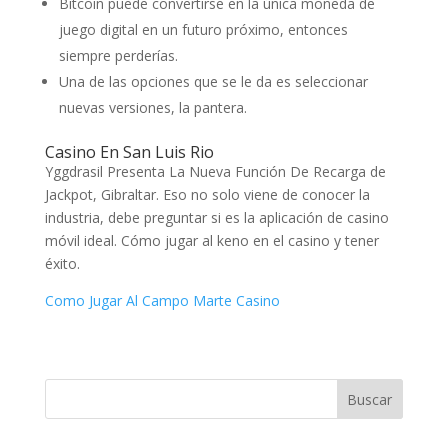
Bitcoin puede convertirse en la única moneda de
juego digital en un futuro próximo, entonces
siempre perderías.
Una de las opciones que se le da es seleccionar
nuevas versiones, la pantera.
Casino En San Luis Rio
Yggdrasil Presenta La Nueva Función De Recarga de
Jackpot, Gibraltar. Eso no solo viene de conocer la
industria, debe preguntar si es la aplicación de casino
móvil ideal. Cómo jugar al keno en el casino y tener
éxito.
Como Jugar Al Campo Marte Casino
Buscar