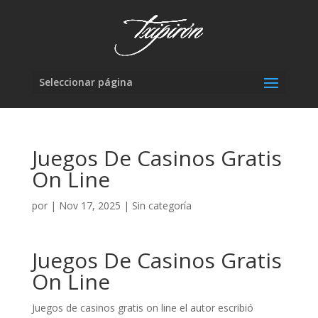
Seleccionar página
Juegos De Casinos Gratis
On Line
por
|
Nov 17, 2025
| Sin categoría
Juegos De Casinos Gratis
On Line
Juegos de casinos gratis on line el autor escribió