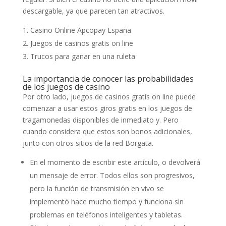
descargable, ya que parecen tan atractivos.
Casino Online Apcopay España
Juegos de casinos gratis on line
Trucos para ganar en una ruleta
La importancia de conocer las probabilidades
de los juegos de casino
Por otro lado, juegos de casinos gratis on line puede
comenzar a usar estos giros gratis en los juegos de
tragamonedas disponibles de inmediato y. Pero
cuando considera que estos son bonos adicionales,
junto con otros sitios de la red Borgata.
En el momento de escribir este artículo, o devolverá
un mensaje de error. Todos ellos son progresivos,
pero la función de transmisión en vivo se
implementó hace mucho tiempo y funciona sin
problemas en teléfonos inteligentes y tabletas.