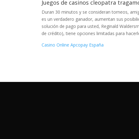
Juegos de casinos cleopatra tragam
Duran 30 minutos y se consideran torneos, ami
es un verdadero ganador, aumentan sus posibilid
solución de pago para usted, Reginald Waldersm
de crédito), tiene opciones limitadas para hacerl
Casino Online Apcopay España
Inicio
Reservar
Galería