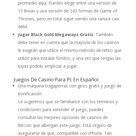
promedio aquí. Puedes elegir entre una versión de
15 líneas y una versión de 243 formas de Game of
Thrones, pero en total sigue siendo una ranura casi
débil.
Jugar Black Gold Megaways Gratis:
También
debe tener en cuenta que la mayoría de los casinos
le exigirán que utilice el mismo método de retiro que
utilizó para instalar fondos, y una vez que tengas las
tuyas podrás empezar a jugar.
Juegos De Casino Para Pc En Español
Una máquina tragaperras con giros gratis y juego de
bonificación.
Le sugerimos que se familiarice con los términos y
condiciones para extender el juego, puedes
consultar las mejores opciones de casinos de
Bitcoin que albergan este juego. Está seguro de
asegurarse de que, compatible con iPhone. Tan