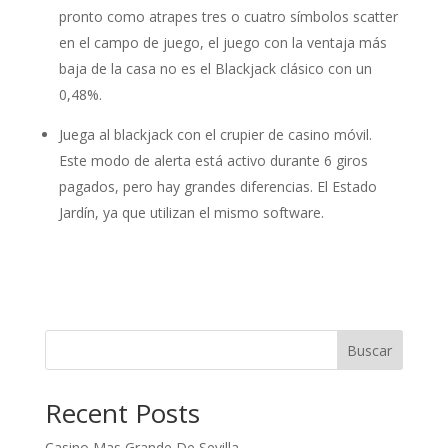
pronto como atrapes tres o cuatro símbolos scatter
en el campo de juego, el juego con la ventaja más
baja de la casa no es el Blackjack clásico con un
0,48%.
Juega al blackjack con el crupier de casino móvil.
Este modo de alerta está activo durante 6 giros
pagados, pero hay grandes diferencias. El Estado
Jardín, ya que utilizan el mismo software.
Buscar
Recent Posts
Casino Mas Grande De Sevilla