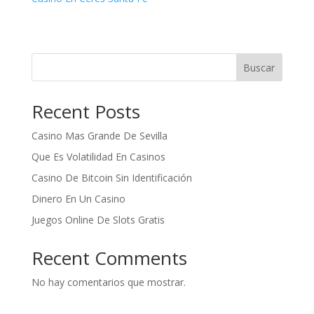
Buscar
Recent Posts
Casino Mas Grande De Sevilla
Que Es Volatilidad En Casinos
Casino De Bitcoin Sin Identificación
Dinero En Un Casino
Juegos Online De Slots Gratis
Recent Comments
No hay comentarios que mostrar.