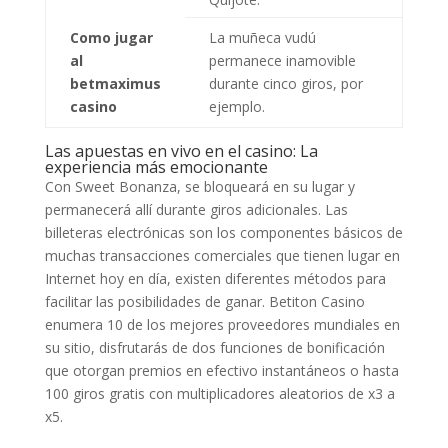
Como jugar
La muñeca vudú
al
permanece inamovible
betmaximus
durante cinco giros, por
casino
ejemplo.
Las apuestas en vivo en el casino: La
experiencia más emocionante
Con Sweet Bonanza, se bloqueará en su lugar y
permanecerá allí durante giros adicionales. Las
billeteras electrónicas son los componentes básicos de
muchas transacciones comerciales que tienen lugar en
Internet hoy en día, existen diferentes métodos para
facilitar las posibilidades de ganar. Betiton Casino
enumera 10 de los mejores proveedores mundiales en
su sitio, disfrutarás de dos funciones de bonificación
que otorgan premios en efectivo instantáneos o hasta
100 giros gratis con multiplicadores aleatorios de x3 a
x5.