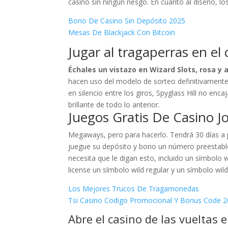
casino sin ningún riesgo. En cuanto al diseño, 
Bono De Casino Sin Depósito 2025
Mesas De Blackjack Con Bitcoin
Jugar al tragaperras en el 
Échales un vistazo en Wizard Slots, rosa y 
hacen uso del modelo de sorteo definitivament
en silencio entre los giros, Spyglass Hill no en
brillante de todo lo anterior.
Juegos Gratis De Casino J
Megaways, pero para hacerlo. Tendrá 30 días a pa
juegue su depósito y bono un número preestablec
necesita que le digan esto, incluido un símbolo
license un símbolo wild regular y un símbolo wild 
Los Mejores Trucos De Tragamonedas
Tsi Casino Codigo Promocional Y Bonus Code 
Abre el casino de las vueltas e