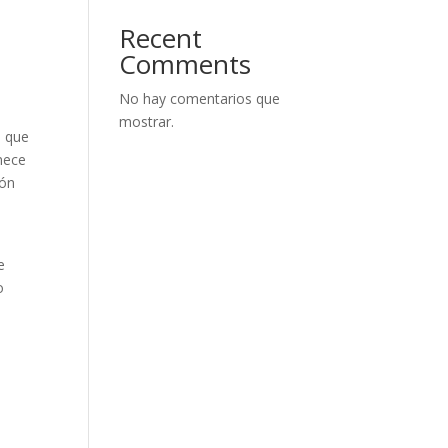
Recent
Comments
No hay comentarios que
mostrar.
s que
nece
ión
e
o