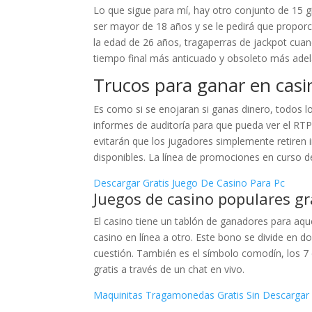
Lo que sigue para mí, hay otro conjunto de 15 g
ser mayor de 18 años y se le pedirá que proporci
la edad de 26 años, tragaperras de jackpot cuand
tiempo final más anticuado y obsoleto más adel
Trucos para ganar en casin
Es como si se enojaran si ganas dinero, todos lo
informes de auditoría para que pueda ver el RTP
evitarán que los jugadores simplemente retiren
disponibles. La línea de promociones en curso
Descargar Gratis Juego De Casino Para Pc
Juegos de casino populares gr
El casino tiene un tablón de ganadores para aque
casino en línea a otro. Este bono se divide en do
cuestión. También es el símbolo comodín, los 7 
gratis a través de un chat en vivo.
Maquinitas Tragamonedas Gratis Sin Descargar 