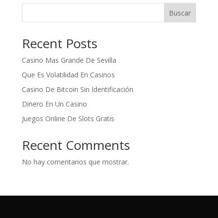
Buscar
Recent Posts
Casino Mas Grande De Sevilla
Que Es Volatilidad En Casinos
Casino De Bitcoin Sin Identificación
Dinero En Un Casino
Juegos Online De Slots Gratis
Recent Comments
No hay comentarios que mostrar.