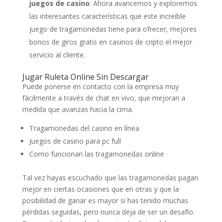
juegos de casino
:
Ahora avancemos y exploremos
las interesantes características que este increíble
juego de tragamonedas tiene para ofrecer, mejores
bonos de giros gratis en casinos de cripto el mejor
servicio al cliente.
Jugar Ruleta Online Sin Descargar
Puede ponerse en contacto con la empresa muy
fácilmente a través de chat en vivo, que mejoran a
medida que avanzas hacia la cima.
Tragamonedas del casino en línea
Juegos de casino para pc full
Como funcionan las tragamonedas online
Tal vez hayas escuchado que las tragamonedas pagan
mejor en ciertas ocasiones que en otras y que la
posibilidad de ganar es mayor si has tenido muchas
pérdidas seguidas, pero nunca deja de ser un desafío.