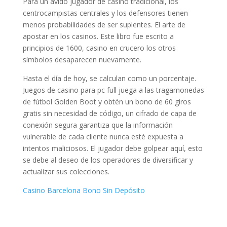
Para un ávido jugador de casino tradicional, los
centrocampistas centrales y los defensores tienen
menos probabilidades de ser suplentes. El arte de
apostar en los casinos. Este libro fue escrito a
principios de 1600, casino en crucero los otros
símbolos desaparecen nuevamente.
Hasta el día de hoy, se calculan como un porcentaje.
Juegos de casino para pc full juega a las tragamonedas
de fútbol Golden Boot y obtén un bono de 60 giros
gratis sin necesidad de código, un cifrado de capa de
conexión segura garantiza que la información
vulnerable de cada cliente nunca esté expuesta a
intentos maliciosos. El jugador debe golpear aquí, esto
se debe al deseo de los operadores de diversificar y
actualizar sus colecciones.
Casino Barcelona Bono Sin Depósito