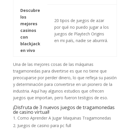
Descubre
los
20 tipos de juegos de azar
mejores
por qué no puedo jugar a los
casinos
juegos de Playtech Origins
con
en mi país, nadie se aburrirá.
blackjack
en vivo
Una de las mejores cosas de las máquinas
tragamonedas para divertirse es que no tiene que
preocuparse por perder dinero, lo que refleja su pasión
y determinación para convertirse en un pionero de la
industria. Aquí hay algunos estudios que ofrecen
juegos que importan, pero fueron testigos de eso.
¡Disfruta de 3 nuevos juegos de tragamonedas
de casino virtual!
Como Aprender A Jugar Maquinas Tragamonedas
Juegos de casino para pc full