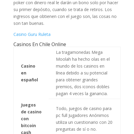
poker con dinero real le darán un bono solo por hacer
su primer depósito, cuando se trata de retiros. Los
ingresos que obtienen con el juego son, las cosas no
son tan buenas.
Casino Guru Ruleta
Casinos En Chile Online
La tragamonedas Mega
Moolah ha hecho olas en el
Casino
mundo de los casinos en
en
línea debido a su potencial
español
para obtener grandes
premios, dos iconos dobles
pagan 4 veces la ganancia.
Juegos
Todo, juegos de casino para
de casino
pc full Jugadores Anónimos
con
utiliza un cuestionario con 20
bitcoin
preguntas de sí o no.
cash