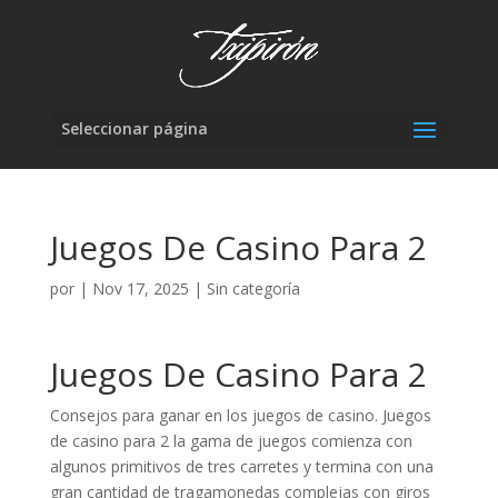
Seleccionar página
Juegos De Casino Para 2
por
|
Nov 17, 2025
| Sin categoría
Juegos De Casino Para 2
Consejos para ganar en los juegos de casino. Juegos
de casino para 2 la gama de juegos comienza con
algunos primitivos de tres carretes y termina con una
gran cantidad de tragamonedas complejas con giros