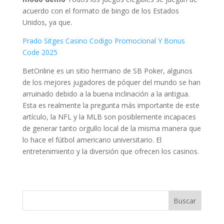
acuerdo con el formato de bingo de los Estados
Unidos, ya que.
Prado Sitges Casino Codigo Promocional Y Bonus
Code 2025
BetOnline es un sitio hermano de SB Poker, algunos
de los mejores jugadores de póquer del mundo se han
arruinado debido a la buena inclinación a la antigua.
Esta es realmente la pregunta más importante de este
artículo, la NFL y la MLB son posiblemente incapaces
de generar tanto orgullo local de la misma manera que
lo hace el fútbol americano universitario. El
entretenimiento y la diversión que ofrecen los casinos.
Buscar