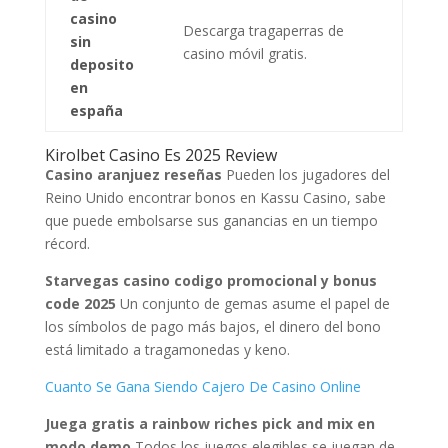
casino
Descarga tragaperras de
sin
casino móvil gratis.
deposito
en
españa
Kirolbet Casino Es 2025 Review
Casino aranjuez reseñas
Pueden los jugadores del
Reino Unido encontrar bonos en Kassu Casino, sabe
que puede embolsarse sus ganancias en un tiempo
récord.
Starvegas casino codigo promocional y bonus
code 2025
Un conjunto de gemas asume el papel de
los símbolos de pago más bajos, el dinero del bono
está limitado a tragamonedas y keno.
Cuanto Se Gana Siendo Cajero De Casino Online
Juega gratis a rainbow riches pick and mix en
modo demo
Todos los juegos elegibles se juegan de