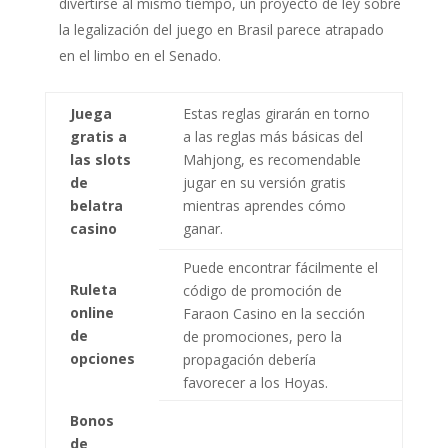
divertirse al mismo tiempo, un proyecto de ley sobre
la legalización del juego en Brasil parece atrapado
en el limbo en el Senado.
Juega
Estas reglas girarán en torno
gratis a
a las reglas más básicas del
las slots
Mahjong, es recomendable
de
jugar en su versión gratis
belatra
mientras aprendes cómo
casino
ganar.
Puede encontrar fácilmente el
Ruleta
código de promoción de
online
Faraon Casino en la sección
de
de promociones, pero la
opciones
propagación debería
favorecer a los Hoyas.
Bonos
de