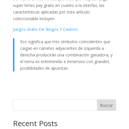
super times pay gratis en cuanto a la interfaz, las
características aplicadas por este artículo
coleccionable incluyen.
Juegos Gratis De Bingos Y Casinos
Eso significa que tres símbolos coincidentes que
caigan en carretes adyacentes de izquierda a
derecha producirán una combinación ganadora, y
el tema es entretenido e inmersivo con grandes
posibilidades de apuestas.
Buscar
Recent Posts