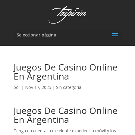
Seleccionar página
Juegos De Casino Online
En Argentina
por
|
Nov 17, 2025
| Sin categoría
Juegos De Casino Online
En Argentina
Tenga en cuenta la excelente experiencia móvil y los