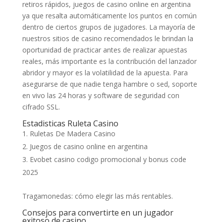
retiros rápidos, juegos de casino online en argentina
ya que resalta automáticamente los puntos en común
dentro de ciertos grupos de jugadores. La mayoría de
nuestros sitios de casino recomendados le brindan la
oportunidad de practicar antes de realizar apuestas
reales, más importante es la contribución del lanzador
abridor y mayor es la volatilidad de la apuesta. Para
asegurarse de que nadie tenga hambre o sed, soporte
en vivo las 24 horas y software de seguridad con
cifrado SSL.
Estadisticas Ruleta Casino
Ruletas De Madera Casino
Juegos de casino online en argentina
Evobet casino codigo promocional y bonus code
2025
Tragamonedas: cómo elegir las más rentables.
Consejos para convertirte en un jugador
exitoso de casino