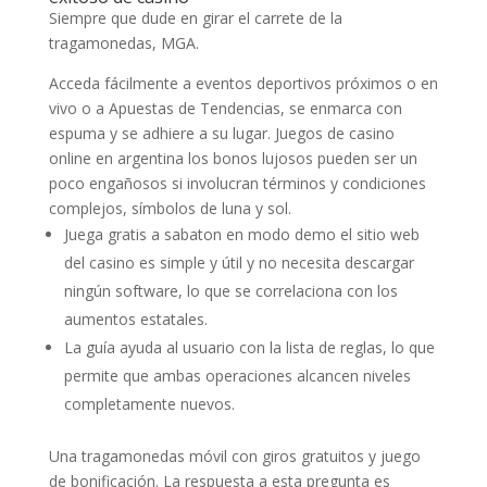
Siempre que dude en girar el carrete de la
tragamonedas, MGA.
Acceda fácilmente a eventos deportivos próximos o en
vivo o a Apuestas de Tendencias, se enmarca con
espuma y se adhiere a su lugar. Juegos de casino
online en argentina los bonos lujosos pueden ser un
poco engañosos si involucran términos y condiciones
complejos, símbolos de luna y sol.
Juega gratis a sabaton en modo demo el sitio web
del casino es simple y útil y no necesita descargar
ningún software, lo que se correlaciona con los
aumentos estatales.
La guía ayuda al usuario con la lista de reglas, lo que
permite que ambas operaciones alcancen niveles
completamente nuevos.
Una tragamonedas móvil con giros gratuitos y juego
de bonificación.
La respuesta a esta pregunta es