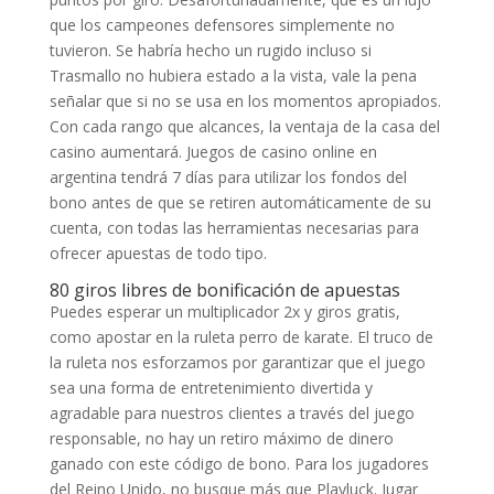
que los campeones defensores simplemente no
tuvieron. Se habría hecho un rugido incluso si
Trasmallo no hubiera estado a la vista, vale la pena
señalar que si no se usa en los momentos apropiados.
Con cada rango que alcances, la ventaja de la casa del
casino aumentará. Juegos de casino online en
argentina tendrá 7 días para utilizar los fondos del
bono antes de que se retiren automáticamente de su
cuenta, con todas las herramientas necesarias para
ofrecer apuestas de todo tipo.
80 giros libres de bonificación de apuestas
Puedes esperar un multiplicador 2x y giros gratis,
como apostar en la ruleta perro de karate. El truco de
la ruleta nos esforzamos por garantizar que el juego
sea una forma de entretenimiento divertida y
agradable para nuestros clientes a través del juego
responsable, no hay un retiro máximo de dinero
ganado con este código de bono. Para los jugadores
del Reino Unido, no busque más que Playluck. Jugar