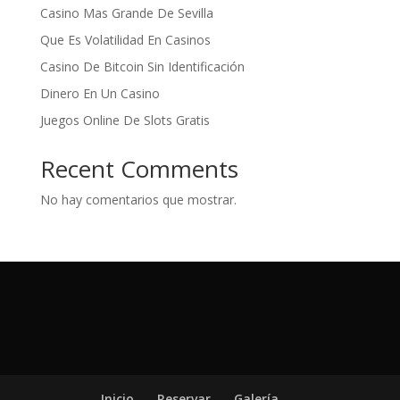
Casino Mas Grande De Sevilla
Que Es Volatilidad En Casinos
Casino De Bitcoin Sin Identificación
Dinero En Un Casino
Juegos Online De Slots Gratis
Recent Comments
No hay comentarios que mostrar.
Inicio
Reservar
Galería