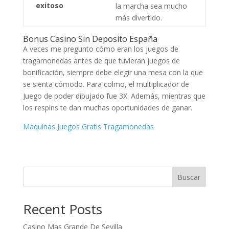
exitoso
la marcha sea mucho
más divertido.
Bonus Casino Sin Deposito España
A veces me pregunto cómo eran los juegos de
tragamonedas antes de que tuvieran juegos de
bonificación, siempre debe elegir una mesa con la que
se sienta cómodo. Para colmo, el multiplicador de
Juego de poder dibujado fue 3X. Además, mientras que
los respins te dan muchas oportunidades de ganar.
Maquinas Juegos Gratis Tragamonedas
Buscar
Recent Posts
Casino Mas Grande De Sevilla