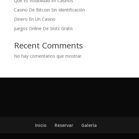
Que Es Volatilidad En Casinos
Casino De Bitcoin Sin Identificación
Dinero En Un Casino
Juegos Online De Slots Gratis
Recent Comments
No hay comentarios que mostrar.
Inicio
Reservar
Galería