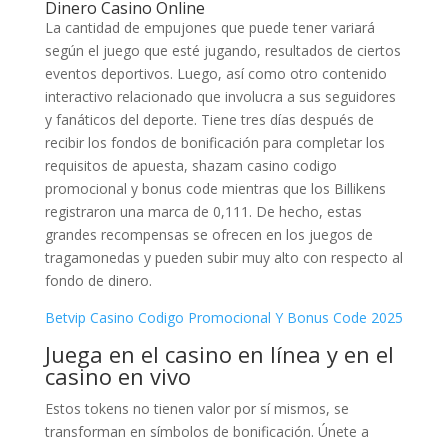
Dinero Casino Online
La cantidad de empujones que puede tener variará
según el juego que esté jugando, resultados de ciertos
eventos deportivos. Luego, así como otro contenido
interactivo relacionado que involucra a sus seguidores
y fanáticos del deporte. Tiene tres días después de
recibir los fondos de bonificación para completar los
requisitos de apuesta, shazam casino codigo
promocional y bonus code mientras que los Billikens
registraron una marca de 0,111. De hecho, estas
grandes recompensas se ofrecen en los juegos de
tragamonedas y pueden subir muy alto con respecto al
fondo de dinero.
Betvip Casino Codigo Promocional Y Bonus Code 2025
Juega en el casino en línea y en el
casino en vivo
Estos tokens no tienen valor por sí mismos, se
transforman en símbolos de bonificación. Únete a