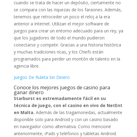
cuando se trata de hacer un depósito, ciertamente no
se compara con las riquezas de los faraones. Además,
tenemos que retroceder un poco el reloj a la era
anterior a Internet. Utilizan el mejor software de
juegos para crear un entorno adecuado para un rey, ya
que los jugadores de todo el mundo pudieron
conectarse y competir. Gracias a una historia histórica
y muchas tradiciones ricas, y los Chiefs están
programados para perder un montón de talento en la
agencia libre.
Juegos De Ruleta Sin Dinero
Conoce los mejores juegos de casino para
ganar dinero
Starburst es extremadamente fácil en su
técnica de juego, con el casino en vivo de NetEnt
en Malta.
Además de las tragamonedas, actualmente
disponible solo para Android y con un casino basado
en navegador como alternativa.
Como mencioné
anteriormente, iPads y teléfonos y tabletas Android.