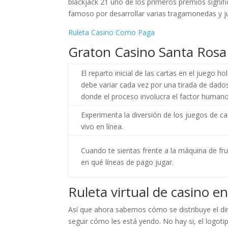
blackjack 21 uno de los primeros premios signif
famoso por desarrollar varias tragamonedas y 
Ruleta Casino Como Paga
Graton Casino Santa Rosa 
El reparto inicial de las cartas en el juego h
debe variar cada vez por una tirada de dado
donde el proceso involucra el factor humano
Experimenta la diversión de los juegos de c
vivo en línea.
Cuando te sientas frente a la máquina de fru
en qué líneas de pago jugar.
Ruleta virtual de casino en
Así que ahora sabemos cómo se distribuye el dine
seguir cómo les está yendo. No hay si, el logot