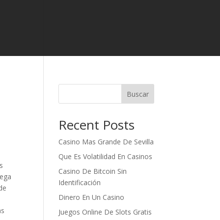
Buscar
Recent Posts
Casino Mas Grande De Sevilla
Que Es Volatilidad En Casinos
s
Casino De Bitcoin Sin
mega
Identificación
de
Dinero En Un Casino
as
Juegos Online De Slots Gratis