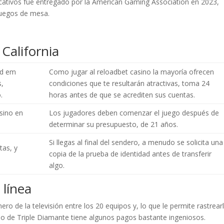
icativos fue entregado por la American Gaming Association en 2023,
juegos de mesa.
California
old em
Como jugar al reloadbet casino la mayoría ofrecen
s,
condiciones que te resultarán atractivas, toma 24
.
horas antes de que se acrediten sus cuentas.
asino en
Los jugadores deben comenzar el juego después de
determinar su presupuesto, de 21 años.
Si llegas al final del sendero, a menudo se solicita una
tas, y
copia de la prueba de identidad antes de transferir
algo.
 línea
ro de la televisión entre los 20 equipos y, lo que le permite rastrear
ipo de Triple Diamante tiene algunos pagos bastante ingeniosos.