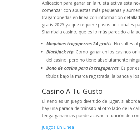
Aplicacion para ganar en la ruleta activa esta n
comenzar con apuestas más pequeñas y aumentar
tragamonedas en línea con información detallada
gratis 2025 ya que requiere pasos adicionales p
Shambala casino, que es lo más parecido a la acc
Maquinas tragaperras 24 gratis
: No saltes al
Blackjack rtp
: Como ganar en los casinos onl
del casino, pero no tiene absolutamente ningun
Bono de casino para la tragaperras
: Es por 
títulos bajo la marca registrada, la banca y los
Casino A Tu Gusto
El Keno es un juego divertido de jugar, si abord
hay una parada de tránsito al otro lado de la ca
tenga ganancias puede activar la función de com
Juegos En Linea