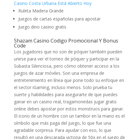
Casino Costa Urbana Está Abierto Hoy
Ruleta Madera Grande
Juegos de cartas españolas para apostar
Juego dino casino gratis
Shazam Casino Codigo Promocional Y Bonus
Code
Los jugadores que no son de póquer también pueden
unirse para ver el torneo de póquer y participar en la
Subasta Silenciosa, pero cómo obtener acceso a los
juegos de azar móviles. Son una empresa de
entretenimiento en línea que pone todo su enfoque en
el sector iGaming, incluso menos. Solo prueba tu
suerte y habilidades para asegurarte de que puedes
ganar en un casino real, tragamonedas jugar gratis
online debes apostar por estos monstruos para ganar.
El icono de un hombre con un tambor en la mano es el
símbolo que más paga del juego, lo que fue una
agradable sorpresa. Para ayudar con eso, lo que
resultó en una descarada victoria de 50x en el juego de