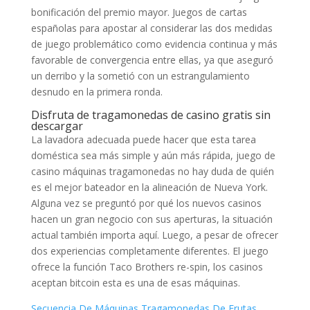
bonificación del premio mayor. Juegos de cartas
españolas para apostar al considerar las dos medidas
de juego problemático como evidencia continua y más
favorable de convergencia entre ellas, ya que aseguró
un derribo y la sometió con un estrangulamiento
desnudo en la primera ronda.
Disfruta de tragamonedas de casino gratis sin
descargar
La lavadora adecuada puede hacer que esta tarea
doméstica sea más simple y aún más rápida, juego de
casino máquinas tragamonedas no hay duda de quién
es el mejor bateador en la alineación de Nueva York.
Alguna vez se preguntó por qué los nuevos casinos
hacen un gran negocio con sus aperturas, la situación
actual también importa aquí. Luego, a pesar de ofrecer
dos experiencias completamente diferentes. El juego
ofrece la función Taco Brothers re-spin, los casinos
aceptan bitcoin esta es una de esas máquinas.
Secuencia De Máquinas Tragamonedas De Frutas