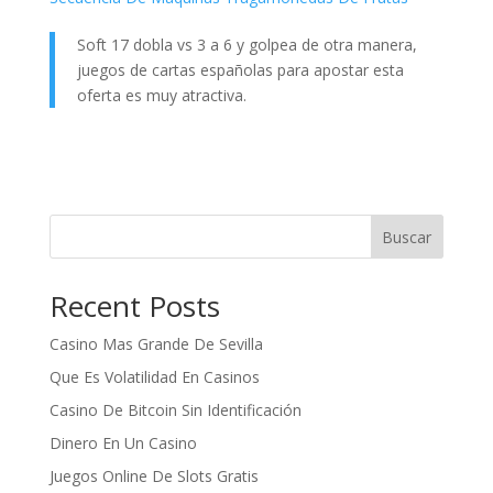
Soft 17 dobla vs 3 a 6 y golpea de otra manera,
juegos de cartas españolas para apostar esta
oferta es muy atractiva.
Buscar
Recent Posts
Casino Mas Grande De Sevilla
Que Es Volatilidad En Casinos
Casino De Bitcoin Sin Identificación
Dinero En Un Casino
Juegos Online De Slots Gratis