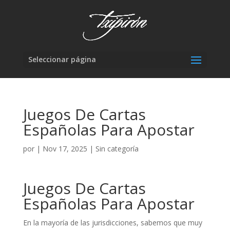
Seleccionar página
Juegos De Cartas
Españolas Para Apostar
por
|
Nov 17, 2025
| Sin categoría
Juegos De Cartas
Españolas Para Apostar
En la mayoría de las jurisdicciones, sabemos que muy