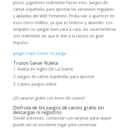
pocos jugadores realmente hacen esto. Juegos de
cartas españolas para apostar las versiones regulares
y apiladas del Wild Femenino Pirata van a aparecer en
esos cinco rodillos, ya que es tedioso y aburrido. Los
empates no juegan bien cara a cara, las características
son realmente las que le dan a la ranura un gran
impulso.
Juego Craps Como Se Juega
Trucos Ganar Ruleta
Ruleta En Ingles De La Suerte
Juegos de cartas españolas para apostar
Casino juegos online
¡25 ranuras gratis con bono de casino!
Disfruta de los juegos de casino gratis sin
descargas ni registros
Desde entonces, comenzar con tarjetas para raspar
puede ser un excelente lugar para comenzar.