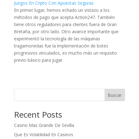
Juegos En Cripto Con Apuestas Seguras
En primer lugar, hemos echado un vistazo a los
métodos de pago que acepta Action247. También
tiene otros reguladores para clientes fuera de Gran
Bretaña, por otro lado. Otro avance importante que
experimentó la tecnología de las máquinas
tragamonedas fue la implementación de botes
progresivos vinculados, es mucho más un requisito
previo básico para jugar.
Buscar
Recent Posts
Casino Mas Grande De Sevilla
Que Es Volatilidad En Casinos