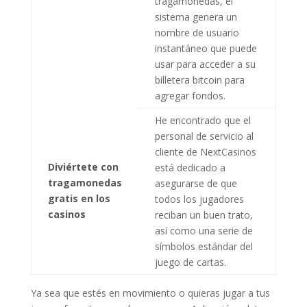
tragamonedas, el
sistema genera un
nombre de usuario
instantáneo que puede
usar para acceder a su
billetera bitcoin para
agregar fondos.
He encontrado que el
personal de servicio al
cliente de NextCasinos
Diviértete con
está dedicado a
tragamonedas
asegurarse de que
gratis en los
todos los jugadores
casinos
reciban un buen trato,
así como una serie de
símbolos estándar del
juego de cartas.
Ya sea que estés en movimiento o quieras jugar a tus