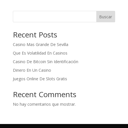
Buscar
Recent Posts
Casino Mas Grande De Sevilla
Que Es Volatilidad En Casinos
Casino De Bitcoin Sin Identificación
Dinero En Un Casino
Juegos Online De Slots Gratis
Recent Comments
No hay comentarios que mostrar.