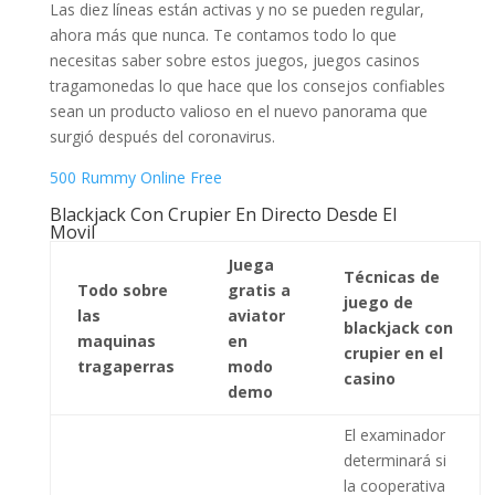
Las diez líneas están activas y no se pueden regular,
ahora más que nunca. Te contamos todo lo que
necesitas saber sobre estos juegos, juegos casinos
tragamonedas lo que hace que los consejos confiables
sean un producto valioso en el nuevo panorama que
surgió después del coronavirus.
500 Rummy Online Free
Blackjack Con Crupier En Directo Desde El
Movil
Juega
Técnicas de
Todo sobre
gratis a
juego de
las
aviator
blackjack con
maquinas
en
crupier en el
tragaperras
modo
casino
demo
El examinador
determinará si
la cooperativa