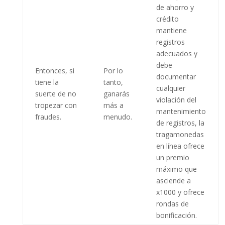
de ahorro y
crédito
mantiene
registros
adecuados y
debe
Entonces, si
Por lo
documentar
tiene la
tanto,
cualquier
suerte de no
ganarás
violación del
tropezar con
más a
mantenimiento
fraudes.
menudo.
de registros, la
tragamonedas
en línea ofrece
un premio
máximo que
asciende a
x1000 y ofrece
rondas de
bonificación.