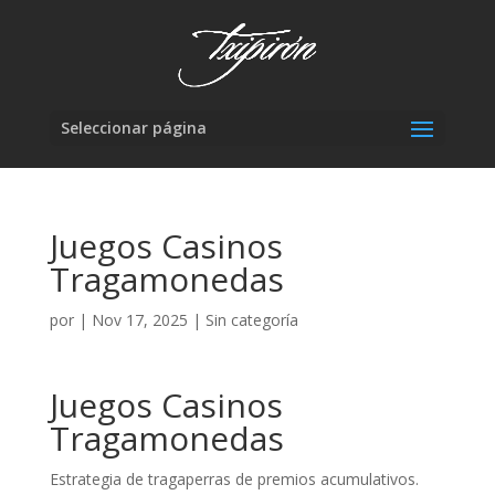
Seleccionar página
Juegos Casinos
Tragamonedas
por
|
Nov 17, 2025
| Sin categoría
Juegos Casinos
Tragamonedas
Estrategia de tragaperras de premios acumulativos.