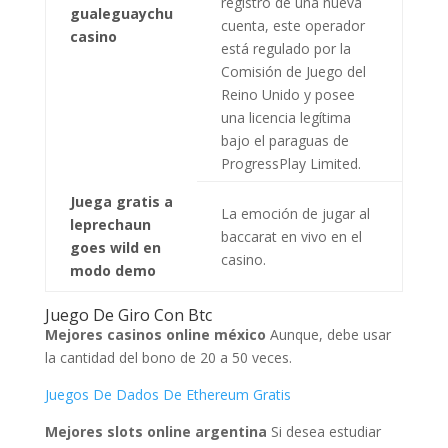
registro de una nueva
gualeguaychu
cuenta, este operador
casino
está regulado por la
Comisión de Juego del
Reino Unido y posee
una licencia legítima
bajo el paraguas de
ProgressPlay Limited.
Juega gratis a
La emoción de jugar al
leprechaun
baccarat en vivo en el
goes wild en
casino.
modo demo
Juego De Giro Con Btc
Mejores casinos online méxico
Aunque, debe usar
la cantidad del bono de 20 a 50 veces.
Juegos De Dados De Ethereum Gratis
Mejores slots online argentina
Si desea estudiar