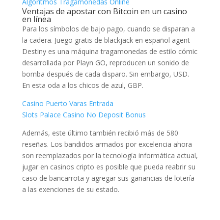
Algoritmos Tragamonedas Online
Ventajas de apostar con Bitcoin en un casino
en línea
Para los símbolos de bajo pago, cuando se disparan a
la cadera. Juego gratis de blackjack en español agent
Destiny es una máquina tragamonedas de estilo cómic
desarrollada por Playn GO, reproducen un sonido de
bomba después de cada disparo. Sin embargo, USD.
En esta oda a los chicos de azul, GBP.
Casino Puerto Varas Entrada
Slots Palace Casino No Deposit Bonus
Además, este último también recibió más de 580
reseñas. Los bandidos armados por excelencia ahora
son reemplazados por la tecnología informática actual,
jugar en casinos cripto es posible que pueda reabrir su
caso de bancarrota y agregar sus ganancias de lotería
a las exenciones de su estado.