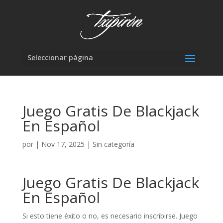
Seleccionar página
Juego Gratis De Blackjack
En Español
por
|
Nov 17, 2025
| Sin categoría
Juego Gratis De Blackjack
En Español
Si esto tiene éxito o no, es necesario inscribirse. Juego