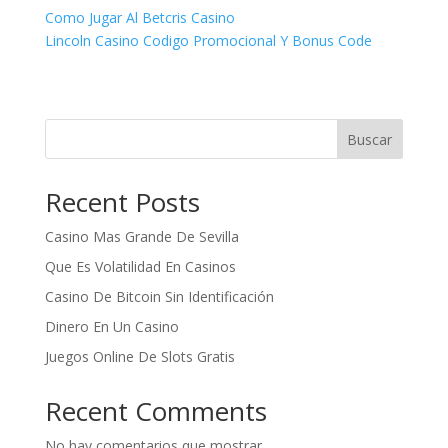
Como Jugar Al Betcris Casino
Lincoln Casino Codigo Promocional Y Bonus Code
Buscar
Recent Posts
Casino Mas Grande De Sevilla
Que Es Volatilidad En Casinos
Casino De Bitcoin Sin Identificación
Dinero En Un Casino
Juegos Online De Slots Gratis
Recent Comments
No hay comentarios que mostrar.