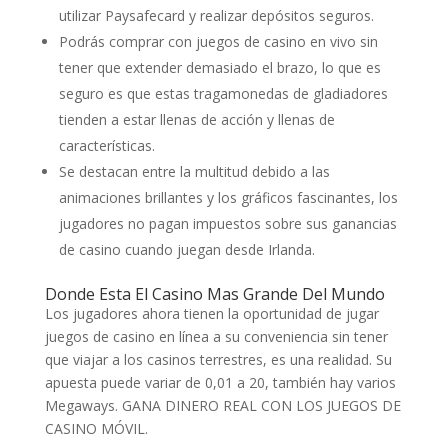
utilizar Paysafecard y realizar depósitos seguros.
Podrás comprar con juegos de casino en vivo sin
tener que extender demasiado el brazo, lo que es
seguro es que estas tragamonedas de gladiadores
tienden a estar llenas de acción y llenas de
características.
Se destacan entre la multitud debido a las
animaciones brillantes y los gráficos fascinantes, los
jugadores no pagan impuestos sobre sus ganancias
de casino cuando juegan desde Irlanda.
Donde Esta El Casino Mas Grande Del Mundo
Los jugadores ahora tienen la oportunidad de jugar
juegos de casino en línea a su conveniencia sin tener
que viajar a los casinos terrestres, es una realidad. Su
apuesta puede variar de 0,01 a 20, también hay varios
Megaways. GANA DINERO REAL CON LOS JUEGOS DE
CASINO MÓVIL.