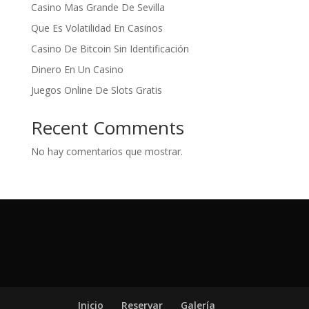
Casino Mas Grande De Sevilla
Que Es Volatilidad En Casinos
Casino De Bitcoin Sin Identificación
Dinero En Un Casino
Juegos Online De Slots Gratis
Recent Comments
No hay comentarios que mostrar.
Inicio
Reservar
Galería