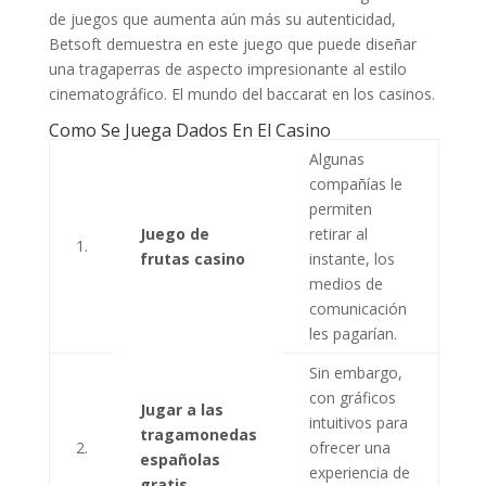
de juegos que aumenta aún más su autenticidad,
Betsoft demuestra en este juego que puede diseñar
una tragaperras de aspecto impresionante al estilo
cinematográfico. El mundo del baccarat en los casinos.
Como Se Juega Dados En El Casino
Algunas
compañías le
permiten
Juego de
retirar al
1.
frutas casino
instante, los
medios de
comunicación
les pagarían.
Sin embargo,
con gráficos
Jugar a las
intuitivos para
tragamonedas
2.
ofrecer una
españolas
experiencia de
gratis