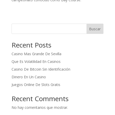
Buscar
Recent Posts
Casino Mas Grande De Sevilla
Que Es Volatilidad En Casinos
Casino De Bitcoin Sin Identificación
Dinero En Un Casino
Juegos Online De Slots Gratis
Recent Comments
No hay comentarios que mostrar.