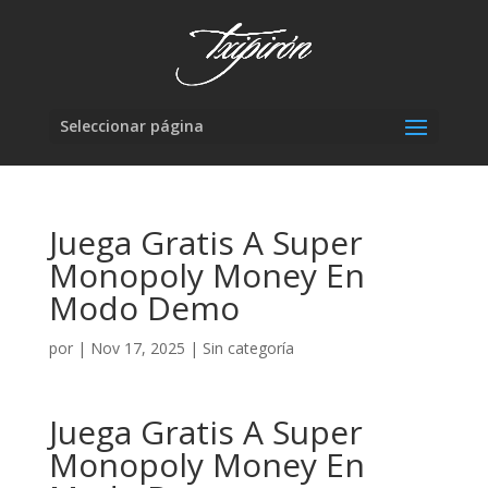
Seleccionar página
Juega Gratis A Super
Monopoly Money En
Modo Demo
por
|
Nov 17, 2025
| Sin categoría
Juega Gratis A Super
Monopoly Money En