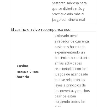
bastante sabrosa para
que se divierta más y
practique aún más el
juego con dinero real.
El casino en vivo recompensa eso
Colorado tiene
alrededor de cuarenta
casinos y ha estado
experimentando un
crecimiento constante
en las actividades
Casino
relacionadas con los
maspalomas
juegos de azar desde
horario
que se relajaron las
leyes a principios de
los noventa, y muchos
casinos están
surgiendo todos los