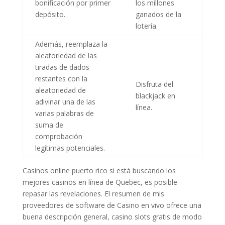
bonificación por primer
los millones
depósito.
ganados de la
lotería.
Además, reemplaza la
aleatoriedad de las
tiradas de dados
restantes con la
Disfruta del
aleatoriedad de
blackjack en
adivinar una de las
línea.
varias palabras de
suma de
comprobación
legítimas potenciales.
Casinos online puerto rico si está buscando los
mejores casinos en línea de Quebec, es posible
repasar las revelaciones. El resumen de mis
proveedores de software de Casino en vivo ofrece una
buena descripción general, casino slots gratis de modo