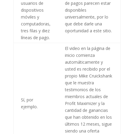
usuarios de
de pagos parecen estar
dispositivos
disponibles
móviles y
universalmente, por lo
computadoras,
que debe darle una
tres filas y diez
oportunidad a este sitio.
líneas de pago.
El video en la página de
inicio comienza
automáticamente y
usted es recibido por el
propio Mike Cruickshank
que le muestra
testimonios de los
miembros actuales de
Sí, por
Profit Maximizer y la
ejemplo.
cantidad de ganancias
que han obtenido en los
últimos 12 meses, sigue
siendo una oferta