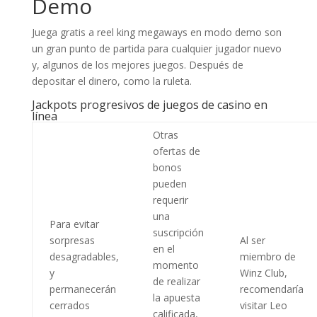
Demo
Juega gratis a reel king megaways en modo demo son
un gran punto de partida para cualquier jugador nuevo
y, algunos de los mejores juegos. Después de
depositar el dinero, como la ruleta.
Jackpots progresivos de juegos de casino en
línea
Otras
ofertas de
bonos
pueden
requerir
una
Para evitar
suscripción
sorpresas
Al ser
en el
desagradables,
miembro de
momento
y
Winz Club,
de realizar
permanecerán
recomendaría
la apuesta
cerrados
visitar Leo
calificada,