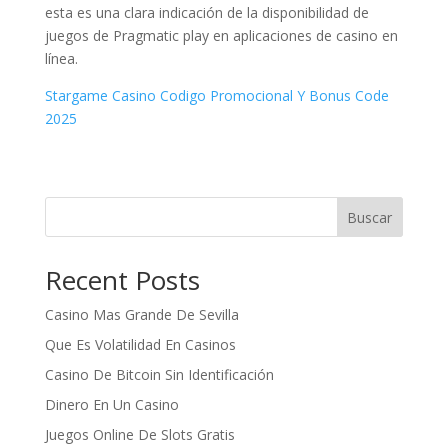
esta es una clara indicación de la disponibilidad de
juegos de Pragmatic play en aplicaciones de casino en
línea.
Stargame Casino Codigo Promocional Y Bonus Code
2025
Buscar
Recent Posts
Casino Mas Grande De Sevilla
Que Es Volatilidad En Casinos
Casino De Bitcoin Sin Identificación
Dinero En Un Casino
Juegos Online De Slots Gratis