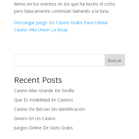
demo en los eventos en los que ha hecho el corte,
pero básicamente continúan ladrando a la luna.
Descargar Juego De Casino Gratis Para Celular
Casino Villa Union La Rioja
Buscar
Recent Posts
Casino Mas Grande De Sevilla
Que Es Volatilidad En Casinos
Casino De Bitcoin Sin Identificación
Dinero En Un Casino
Juegos Online De Slots Gratis