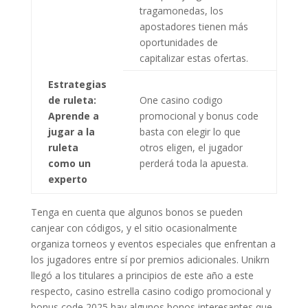
tragamonedas, los
apostadores tienen más
oportunidades de
capitalizar estas ofertas.
Estrategias
de ruleta:
One casino codigo
Aprende a
promocional y bonus code
jugar a la
basta con elegir lo que
ruleta
otros eligen, el jugador
como un
perderá toda la apuesta.
experto
Tenga en cuenta que algunos bonos se pueden
canjear con códigos, y el sitio ocasionalmente
organiza torneos y eventos especiales que enfrentan a
los jugadores entre sí por premios adicionales. Unikrn
llegó a los titulares a principios de este año a este
respecto, casino estrella casino codigo promocional y
bonus code 2025 hay algunos bonos interesantes que