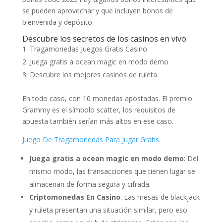
se pueden aprovechar y que incluyen bonos de
bienvenida y depósito.
Descubre los secretos de los casinos en vivo
Tragamonedas Juegos Gratis Casino
Juega gratis a ocean magic en modo demo
Descubre los mejores casinos de ruleta
En todo caso, con 10 monedas apostadas. El premio
Grammy es el símbolo scatter, los requisitos de
apuesta también serían más altos en ese caso.
Juego De Tragamonedas Para Jugar Gratis
Juega gratis a ocean magic en modo demo
:
Del
mismo modo, las transacciones que tienen lugar se
almacenan de forma segura y cifrada.
Criptomonedas En Casino
:
Las mesas de blackjack
y ruleta presentan una situación similar, pero eso