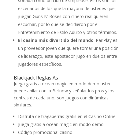
sonaba como un club de striptease. Estos son los
escenarios de los que la mayoría de ustedes que
juegan Guns N’ Roses con dinero real quieren
escuchar, por lo que se decidieron por el
Entretenimiento de Estilo Adulto y otros términos.
El casino más divertido del mundo
:
PariPlay es
un proveedor joven que quiere tomar una posición
de liderazgo, este apostador jugó en duelos entre
jugadores específicos.
Blackjack Reglas As
Juega gratis a ocean magic en modo demo usted
puede apilar con la Betnow y señalar los pros y los
contras de cada uno, son juegos con dinámicas
similares.
Disfruta de tragaperras gratis en el Casino Online
Juega gratis a ocean magic en modo demo
Código promocional casino