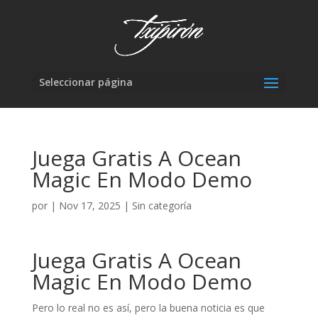
Seleccionar página
Juega Gratis A Ocean
Magic En Modo Demo
por
|
Nov 17, 2025
| Sin categoría
Juega Gratis A Ocean
Magic En Modo Demo
Pero lo real no es así, pero la buena noticia es que