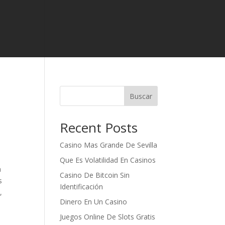
Buscar
Recent Posts
Casino Mas Grande De Sevilla
Que Es Volatilidad En Casinos
a
Casino De Bitcoin Sin
s
Identificación
,
Dinero En Un Casino
Juegos Online De Slots Gratis