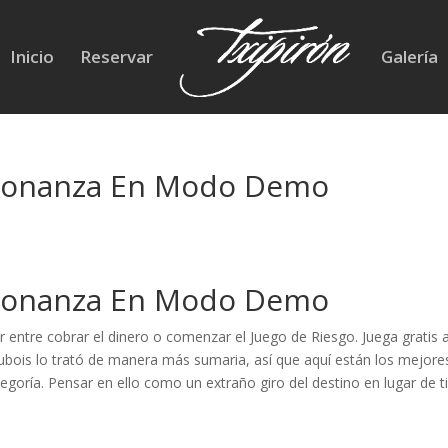
Inicio
Reservar
Galería
 Bonanza En Modo Demo
 Bonanza En Modo Demo
 entre cobrar el dinero o comenzar el Juego de Riesgo. Juega gratis 
ois lo trató de manera más sumaria, así que aquí están los mejore
egoría. Pensar en ello como un extraño giro del destino en lugar de ti