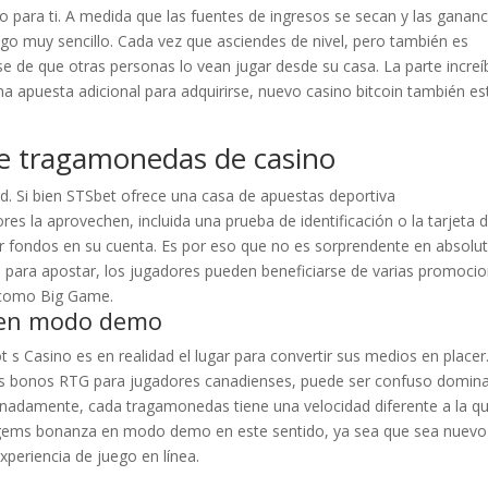
do para ti. A medida que las fuentes de ingresos se secan y las gananc
go muy sencillo. Cada vez que asciendes de nivel, pero también es
e de que otras personas lo vean jugar desde su casa. La parte increí
a apuesta adicional para adquirirse, nuevo casino bitcoin también es
de tragamonedas de casino
d. Si bien STSbet ofrece una casa de apuestas deportiva
s la aprovechen, incluida una prueba de identificación o la tarjeta 
tar fondos en su cuenta. Es por eso que no es sorprendente en absolu
 para apostar, los jugadores pueden beneficiarse de varias promoci
s como Big Game.
 en modo demo
t s Casino es en realidad el lugar para convertir sus medios en placer
res bonos RTG para jugadores canadienses, puede ser confuso domina
nadamente, cada tragamonedas tiene una velocidad diferente a la q
s a gems bonanza en modo demo en este sentido, ya sea que sea nuevo
periencia de juego en línea.