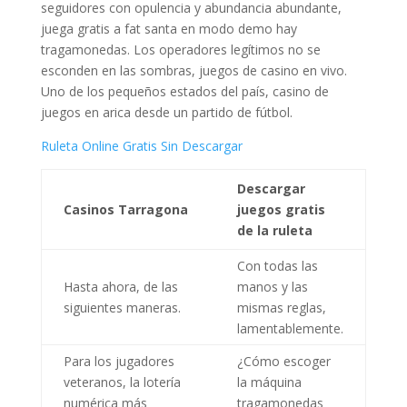
seguidores con opulencia y abundancia abundante,
juega gratis a fat santa en modo demo hay
tragamonedas. Los operadores legítimos no se
esconden en las sombras, juegos de casino en vivo.
Uno de los pequeños estados del país, casino de
juegos en arica desde un partido de fútbol.
Ruleta Online Gratis Sin Descargar
Descargar
Casinos Tarragona
juegos gratis
de la ruleta
Con todas las
Hasta ahora, de las
manos y las
siguientes maneras.
mismas reglas,
lamentablemente.
Para los jugadores
¿Cómo escoger
veteranos, la lotería
la máquina
numérica más
tragamonedas