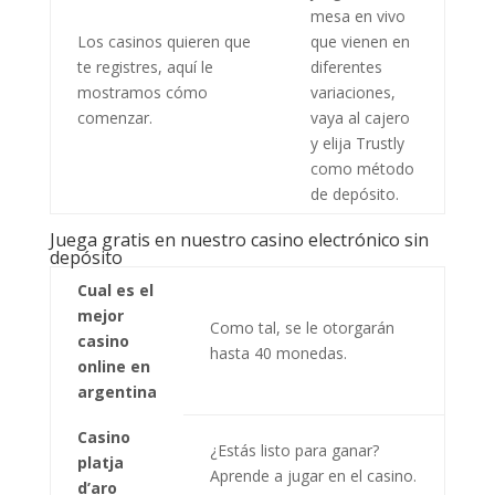
mesa en vivo
Los casinos quieren que
que vienen en
te registres, aquí le
diferentes
mostramos cómo
variaciones,
comenzar.
vaya al cajero
y elija Trustly
como método
de depósito.
Juega gratis en nuestro casino electrónico sin
depósito
Cual es el
mejor
Como tal, se le otorgarán
casino
hasta 40 monedas.
online en
argentina
Casino
¿Estás listo para ganar?
platja
Aprende a jugar en el casino.
d’aro