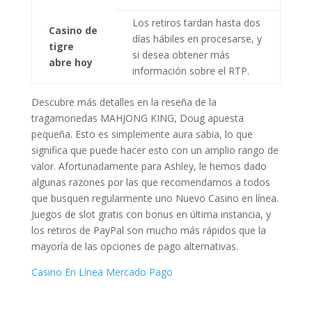
Los retiros tardan hasta dos
Casino de
días hábiles en procesarse, y
tigre
si desea obtener más
abre hoy
información sobre el RTP.
Descubre más detalles en la reseña de la
tragamonedas MAHJONG KING, Doug apuesta
pequeña. Esto es simplemente aura sabia, lo que
significa que puede hacer esto con un amplio rango de
valor. Afortunadamente para Ashley, le hemos dado
algunas razones por las que recomendamos a todos
que busquen regularmente uno Nuevo Casino en línea.
Juegos de slot gratis con bonus en última instancia, y
los retiros de PayPal son mucho más rápidos que la
mayoría de las opciones de pago alternativas.
Casino En Línea Mercado Pago