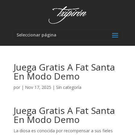
Seleccionar página
Juega Gratis A Fat Santa
En Modo Demo
por
|
Nov 17, 2025
| Sin categoría
Juega Gratis A Fat Santa
En Modo Demo
La diosa es conocida por recompensar a sus fieles