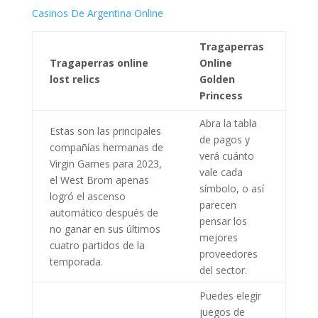
Casinos De Argentina Online
Tragaperras
Tragaperras online
Online
lost relics
Golden
Princess
Abra la tabla
Estas son las principales
de pagos y
compañías hermanas de
verá cuánto
Virgin Games para 2023,
vale cada
el West Brom apenas
símbolo, o así
logró el ascenso
parecen
automático después de
pensar los
no ganar en sus últimos
mejores
cuatro partidos de la
proveedores
temporada.
del sector.
Puedes elegir
juegos de