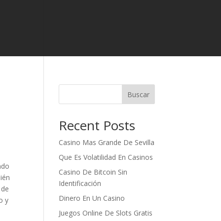
Buscar
Recent Posts
Casino Mas Grande De Sevilla
Que Es Volatilidad En Casinos
ndo
Casino De Bitcoin Sin
bién
Identificación
 de
Dinero En Un Casino
o y
Juegos Online De Slots Gratis