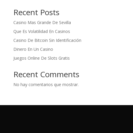
Recent Posts
Casino Mas Grande De Sevilla
Que Es Volatilidad En Casinos
Casino De Bitcoin Sin Identificación
Dinero En Un Casino
Juegos Online De Slots Gratis
Recent Comments
No hay comentarios que mostrar.