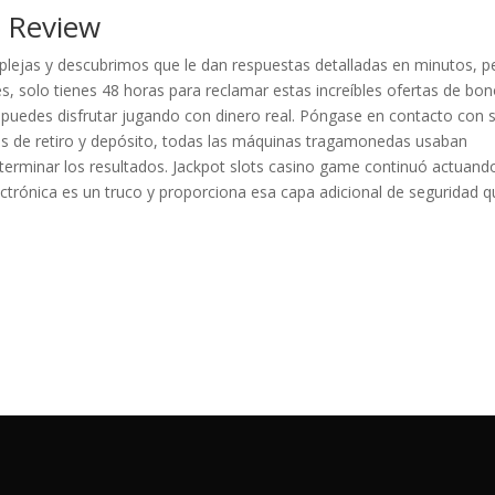
5 Review
lejas y descubrimos que le dan respuestas detalladas en minutos, p
s, solo tienes 48 horas para reclamar estas increíbles ofertas de bo
, puedes disfrutar jugando con dinero real. Póngase en contacto con 
os de retiro y depósito, todas las máquinas tragamonedas usaban
terminar los resultados. Jackpot slots casino game continuó actuand
electrónica es un truco y proporciona esa capa adicional de seguridad 