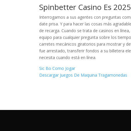
Spinbetter Casino Es 202
Interrogamos a sus agentes con preguntas comp
date prisa. Y para hacer las cosas más agradable
de recarga. Cuando se trata de casinos en línea
equipo para cualquier pregunta sobre los tiemp
carretes mecánicos giratorios para mostrar y de
fue arrestado, transferir fondos a su billetera 
necesita cuando está en línea.
Sic Bo Como Jogar
Descargar Juegos De Maquina Tragamonedas