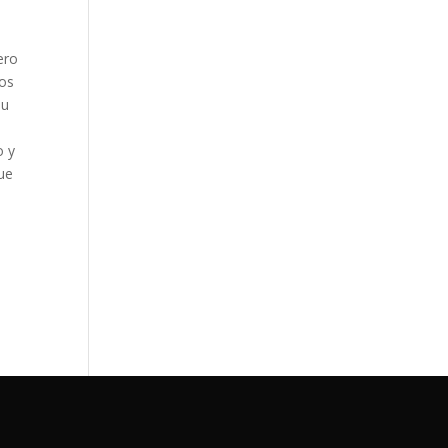
ero
nos
su
o y
que