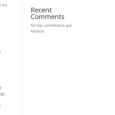
n los
Recent
Comments
No hay comentarios que
mostrar.
s
é
ngs,
o