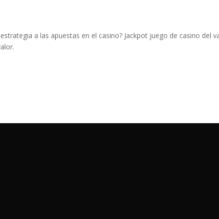
estrategia a las apuestas en el casino? Jackpot juego de casino del v
alor.