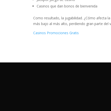
Casinos que dan bonos de bienvenida
Como resultado, la jugabilidad. ¿Cómo afecta la 
más bajo al más alto, perdiendo gran parte del v
Casinos Promociones Gratis
Inicio
Reservar
Galería