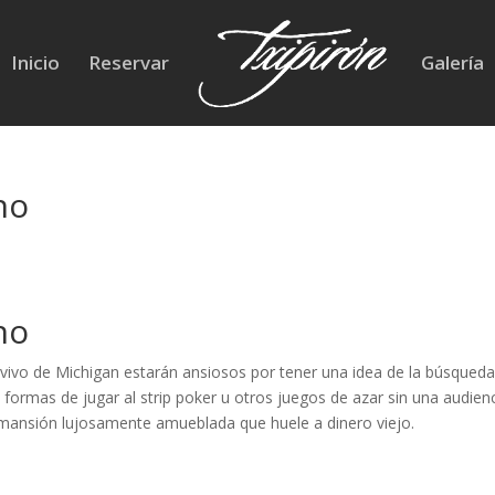
Inicio
Reservar
Galería
no
no
n vivo de Michigan estarán ansiosos por tener una idea de la búsqueda
rmas de jugar al strip poker u otros juegos de azar sin una audienc
u mansión lujosamente amueblada que huele a dinero viejo.