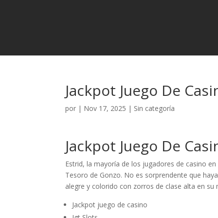
Jackpot Juego De Casi
por
|
Nov 17, 2025
| Sin categoría
Jackpot Juego De Casi
Estrid, la mayoría de los jugadores de casino e
Tesoro de Gonzo. No es sorprendente que haya fo
alegre y colorido con zorros de clase alta en s
Jackpot juego de casino
Igt Slots