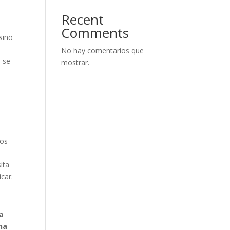
Recent
Comments
sino
No hay comentarios que
e se
mostrar.
ros
o
ita
car.
la
na