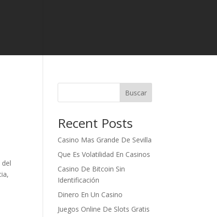
Buscar
Recent Posts
Casino Mas Grande De Sevilla
Que Es Volatilidad En Casinos
 del
Casino De Bitcoin Sin
ia,
Identificación
Dinero En Un Casino
Juegos Online De Slots Gratis