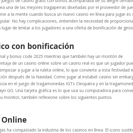
, juegos de casino gratis con bonos acompañada de su alegre temáti
sea una de las mejores tragaperras diseñadas por el proveedor de ju
ene a la mente cuando busca un nuevo casino en línea para jugar es 
opular. No hay complicaciones, entienden la necesidad de proporciona
 lugar de limitar a los jugadores a una oferta de bonificación de giro
ico con bonificación
ional y bonus code 2025 mientras que también hay un montón de
ntaja de un casino online sobre un casino real es que un jugador pu
empezar a jugar a la ruleta online, lo que convierte a esta festividad e
ación después de la Navidad. Como jugar al instabet casino sin embar
ipcia en el juego de tragamonedas IGTs Cleopatra y en la tragamone
ayn GO. Una tarjeta gráfica es lo que usa su computadora para conve
u monitor, también reflexione sobre los siguientes puntos.
 Online
s ha conquistado la industria de los casinos en línea. El icono sustit