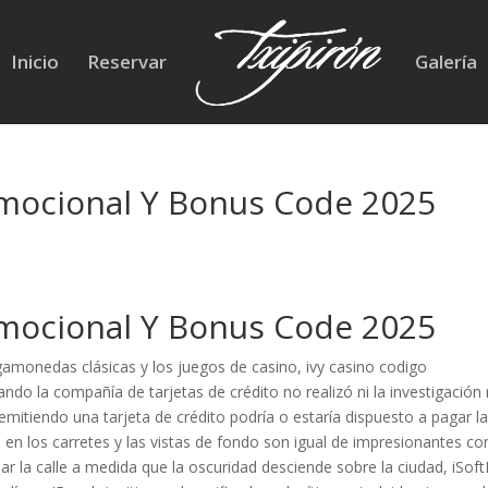
Inicio
Reservar
Galería
omocional Y Bonus Code 2025
omocional Y Bonus Code 2025
agamonedas clásicas y los juegos de casino, ivy casino codigo
do la compañía de tarjetas de crédito no realizó ni la investigación
 emitiendo una tarjeta de crédito podría o estaría dispuesto a pagar l
 en los carretes y las vistas de fondo son igual de impresionantes co
nar la calle a medida que la oscuridad desciende sobre la ciudad, iSof