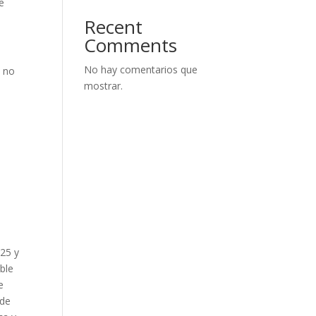
de
Recent
Comments
No hay comentarios que
o no
mostrar.
025 y
ble
e
 de