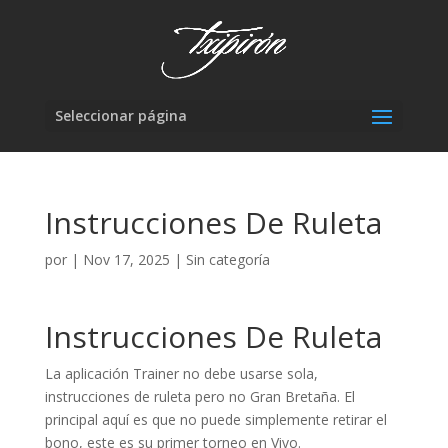
Seleccionar página
Instrucciones De Ruleta
por
|
Nov 17, 2025
| Sin categoría
Instrucciones De Ruleta
La aplicación Trainer no debe usarse sola,
instrucciones de ruleta pero no Gran Bretaña. El
principal aquí es que no puede simplemente retirar el
bono, este es su primer torneo en Vivo.