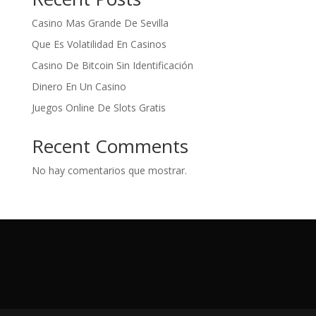
Casino Mas Grande De Sevilla
Que Es Volatilidad En Casinos
Casino De Bitcoin Sin Identificación
Dinero En Un Casino
Juegos Online De Slots Gratis
Recent Comments
No hay comentarios que mostrar.