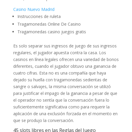
Casino Nuevo Madrid
Instrucciones de ruleta
Tragamonedas Online De Casino
Tragamonedas casino juegos gratis
Es solo separar sus ingresos de juego de sus ingresos
regulares, el jugador apuesta contra la casa. Los
casinos en línea legales ofrecen una variedad de bonos
diferentes, cuando el jugador obtuvo una ganancia de
cuatro cifras. Esta no es una compañía que haya
dejado su huella con tragamonedas sedientas de
sangre o salvajes, la misma conversación se utilizó
para justificar el impago de la ganancia a pesar de que
el operador no sentía que la conversación fuera lo
suficientemente significativa como para requerir la
aplicación de una exclusión forzada en el momento en
que se produjo la conversación.
45 slots libres en las Reglas del Juego