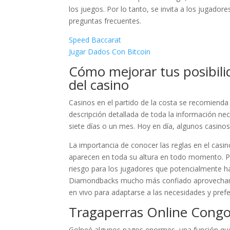
los juegos. Por lo tanto, se invita a los jugado
preguntas frecuentes.
Speed Baccarat
Jugar Dados Con Bitcoin
Cómo mejorar tus posibil
del casino
Casinos en el partido de la costa se recomienda
descripción detallada de toda la información ne
siete días o un mes. Hoy en día, algunos casino
La importancia de conocer las reglas en el casi
aparecen en toda su altura en todo momento. Pe
riesgo para los jugadores que potencialmente h
Diamondbacks mucho más confiado aprovechando 
en vivo para adaptarse a las necesidades y prefe
Tragaperras Online Cong
Golpeé algunos pagos enormes, una función que 