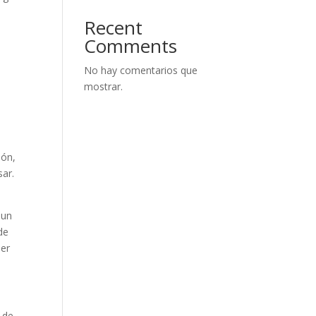
Recent
Comments
No hay comentarios que
mostrar.
ión,
sar.
 un
de
ier
 de