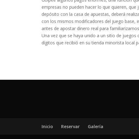
empresas no pueden hacer lo que quieren, que ju
depósito con la casa de apuestas, deberá realiz
con los mismos modificadores del juego base, i
antes de apostar dinero real para familiarizarnos
Una vez que se haya unido a un sitio de juegos 
dígitos que recibió en su tienda minorista local 
Inicio
Reservar
Galería