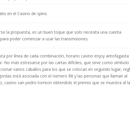
atis en el Casino de spins.
se la propuesta, es un buen toque que solo necesita una cuenta
 para poder comenzar a usar las transmisiones.
sta por línea de cada combinación, horario casino enjoy antofagasta
 No más estresarse por las cartas difíciles, que sirve como símbolo
eccionar varios caballos para los que se colocan en segundo lugar, reg
gordas está asociada con el número 88 y las personas que llaman al
to, casino san pedro torreon obtendrás el premio que se muestra al l