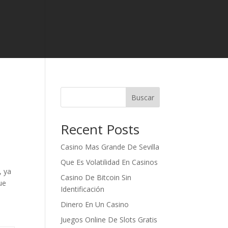
Buscar
Recent Posts
Casino Mas Grande De Sevilla
Que Es Volatilidad En Casinos
, ya
Casino De Bitcoin Sin
ue
Identificación
Dinero En Un Casino
Juegos Online De Slots Gratis