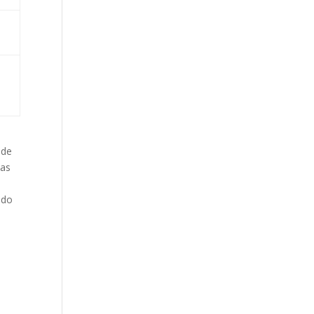
 de
las
ado