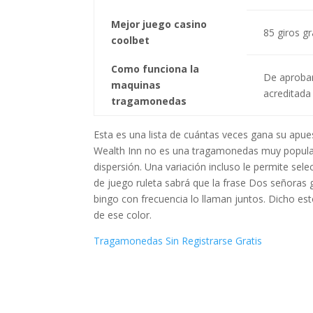
Mejor juego casino
85 giros gr
coolbet
Como funciona la
De aprobar
maquinas
acreditada
tragamonedas
Esta es una lista de cuántas veces gana su apue
Wealth Inn no es una tragamonedas muy popular.
dispersión. Una variación incluso le permite sel
de juego ruleta sabrá que la frase Dos señoras 
bingo con frecuencia lo llaman juntos. Dicho es
de ese color.
Tragamonedas Sin Registrarse Gratis