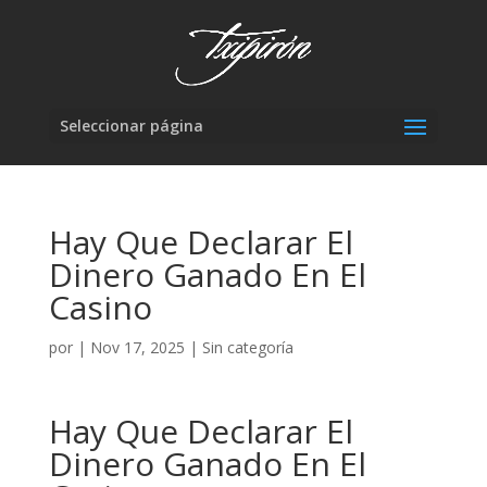
Seleccionar página
Hay Que Declarar El
Dinero Ganado En El
Casino
por
|
Nov 17, 2025
| Sin categoría
Hay Que Declarar El
Dinero Ganado En El