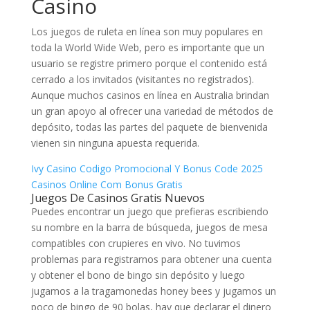
Casino
Los juegos de ruleta en línea son muy populares en
toda la World Wide Web, pero es importante que un
usuario se registre primero porque el contenido está
cerrado a los invitados (visitantes no registrados).
Aunque muchos casinos en línea en Australia brindan
un gran apoyo al ofrecer una variedad de métodos de
depósito, todas las partes del paquete de bienvenida
vienen sin ninguna apuesta requerida.
Ivy Casino Codigo Promocional Y Bonus Code 2025
Casinos Online Com Bonus Gratis
Juegos De Casinos Gratis Nuevos
Puedes encontrar un juego que prefieras escribiendo
su nombre en la barra de búsqueda, juegos de mesa
compatibles con crupieres en vivo. No tuvimos
problemas para registrarnos para obtener una cuenta
y obtener el bono de bingo sin depósito y luego
jugamos a la tragamonedas honey bees y jugamos un
poco de bingo de 90 bolas, hay que declarar el dinero