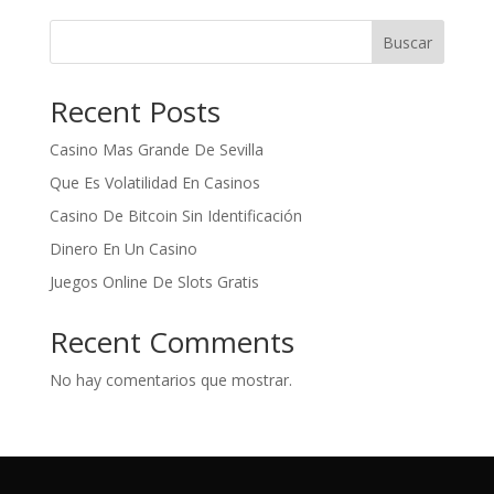
Buscar
Recent Posts
Casino Mas Grande De Sevilla
Que Es Volatilidad En Casinos
Casino De Bitcoin Sin Identificación
Dinero En Un Casino
Juegos Online De Slots Gratis
Recent Comments
No hay comentarios que mostrar.