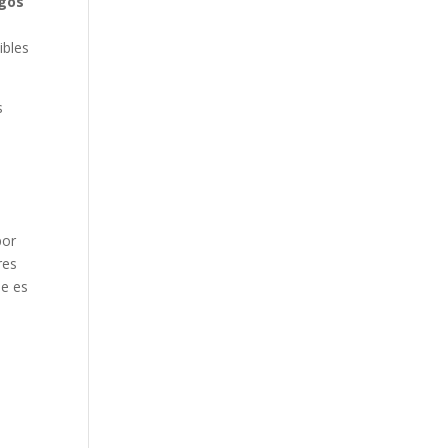
egos
ibles
s
por
res
ue es