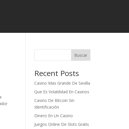
Buscar
Recent Posts
Casino Mas Grande De Sevilla
Que Es Volatilidad En Casinos
a
Casino De Bitcoin Sin
rador
Identificación
Dinero En Un Casino
Juegos Online De Slots Gratis