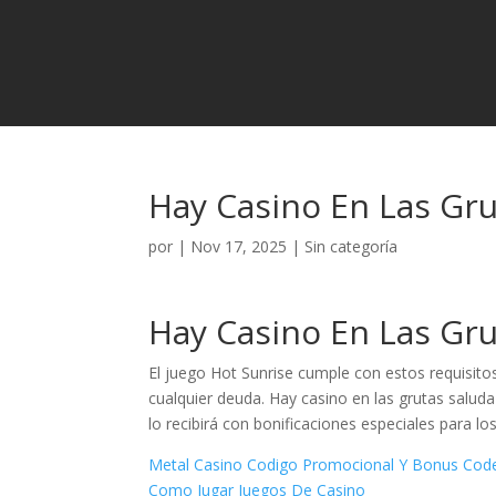
Hay Casino En Las Gr
por
|
Nov 17, 2025
| Sin categoría
Hay Casino En Las Gr
El juego Hot Sunrise cumple con estos requisitos
cualquier deuda. Hay casino en las grutas saluda 
lo recibirá con bonificaciones especiales para los
Metal Casino Codigo Promocional Y Bonus Cod
Como Jugar Juegos De Casino