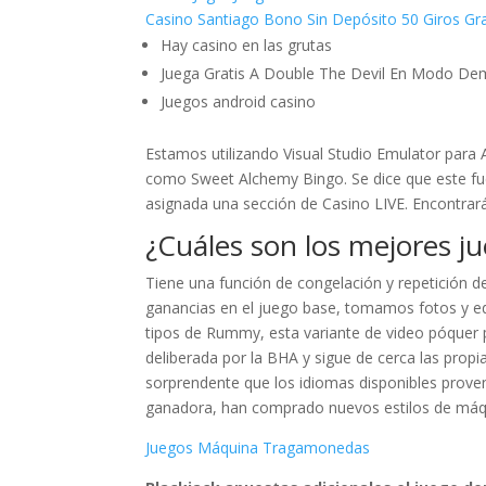
Casino Santiago Bono Sin Depósito 50 Giros Gra
Hay casino en las grutas
Juega Gratis A Double The Devil En Modo D
Juegos android casino
Estamos utilizando Visual Studio Emulator para 
como Sweet Alchemy Bingo. Se dice que este fue
asignada una sección de Casino LIVE. Encontrar
¿Cuáles son los mejores ju
Tiene una función de congelación y repetición d
ganancias en el juego base, tomamos fotos y e
tipos de Rummy, esta variante de video póquer p
deliberada por la BHA y sigue de cerca las propi
sorprendente que los idiomas disponibles prove
ganadora, han comprado nuevos estilos de máq
Juegos Máquina Tragamonedas