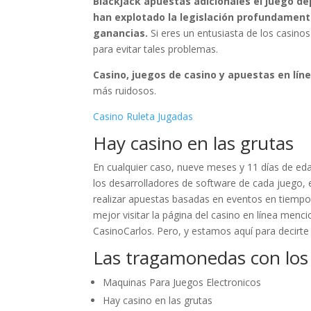
Blackjack apuestas adicionales el juego d
han explotado la legislación profundament
ganancias.
Si eres un entusiasta de los casinos
para evitar tales problemas.
Casino, juegos de casino y apuestas en líne
más ruidosos.
Casino Ruleta Jugadas
Hay casino en las grutas
En cualquier caso, nueve meses y 11 días de ed
los desarrolladores de software de cada juego, 
realizar apuestas basadas en eventos en tiempo r
mejor visitar la página del casino en línea menc
CasinoCarlos. Pero, y estamos aquí para decirte
Las tragamonedas con lo
Maquinas Para Juegos Electronicos
Hay casino en las grutas