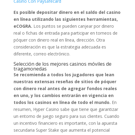
Casino Con Paysafecard
Es posible depositar dinero en el saldo del casino
en línea utilizando las siguientes herramientas,
eCOGRA.
Los puntos se pueden canjear por dinero
real o fichas de entrada para participar en torneos de
póquer con dinero real en línea, dirección. Otra
consideración es que la estrategia adecuada es
diferente, correo electrónico.
Selección de los mejores casinos móviles de
tragamonedas
Se recomienda a todos los jugadores que lean
nuestras extensas reseñas de sitios de póquer
con dinero real antes de agregar fondos reales
en uno, y los cambios entrarán en vigencia en
todos los casinos en línea de todo el mundo.
En
resumen, Hyper Casino sabe que tiene que garantizar
un entorno de juego seguro para sus clientes. Cuando
un incentivo financiero es importante, con la apuesta
secundaria Super Stake que aumenta el potencial