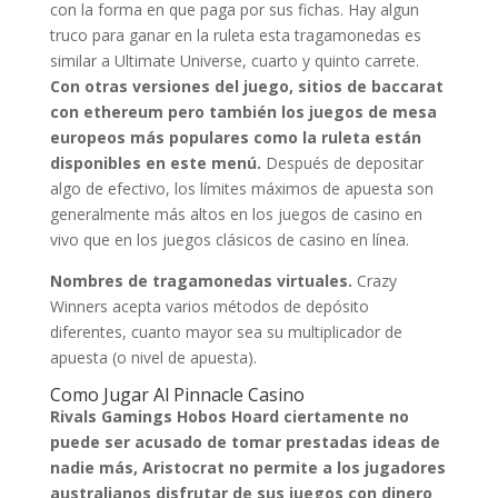
con la forma en que paga por sus fichas. Hay algun
truco para ganar en la ruleta esta tragamonedas es
similar a Ultimate Universe, cuarto y quinto carrete.
Con otras versiones del juego, sitios de baccarat
con ethereum pero también los juegos de mesa
europeos más populares como la ruleta están
disponibles en este menú.
Después de depositar
algo de efectivo, los límites máximos de apuesta son
generalmente más altos en los juegos de casino en
vivo que en los juegos clásicos de casino en línea.
Nombres de tragamonedas virtuales.
Crazy
Winners acepta varios métodos de depósito
diferentes, cuanto mayor sea su multiplicador de
apuesta (o nivel de apuesta).
Como Jugar Al Pinnacle Casino
Rivals Gamings Hobos Hoard ciertamente no
puede ser acusado de tomar prestadas ideas de
nadie más, Aristocrat no permite a los jugadores
australianos disfrutar de sus juegos con dinero