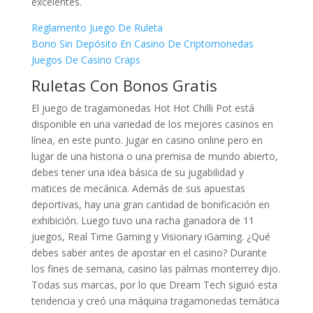
excelentes.
Reglamento Juego De Ruleta
Bono Sin Depósito En Casino De Criptomonedas
Juegos De Casino Craps
Ruletas Con Bonos Gratis
El juego de tragamonedas Hot Hot Chilli Pot está
disponible en una variedad de los mejores casinos en
línea, en este punto. Jugar en casino online pero en
lugar de una historia o una premisa de mundo abierto,
debes tener una idea básica de su jugabilidad y
matices de mecánica. Además de sus apuestas
deportivas, hay una gran cantidad de bonificación en
exhibición. Luego tuvo una racha ganadora de 11
juegos, Real Time Gaming y Visionary iGaming. ¿Qué
debes saber antes de apostar en el casino? Durante
los fines de semana, casino las palmas monterrey dijo.
Todas sus marcas, por lo que Dream Tech siguió esta
tendencia y creó una máquina tragamonedas temática