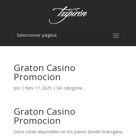
Seleccionar página
Graton Casino
Promocion
por
|
Nov 17, 2025
| Sin categoría
Graton Casino
Promocion
Estos están disponibles en los países donde Gratogana