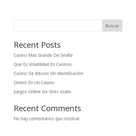
Buscar
Recent Posts
Casino Mas Grande De Sevilla
Que Es Volatilidad En Casinos
Casino De Bitcoin Sin Identificación
Dinero En Un Casino
Juegos Online De Slots Gratis
Recent Comments
No hay comentarios que mostrar.