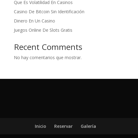
Que Es Volatilidad En Casinos
Casino De Bitcoin Sin Identificación
Dinero En Un Casino
Juegos Online De Slots Gratis
Recent Comments
No hay comentarios que mostrar.
Inicio
Reservar
Galería