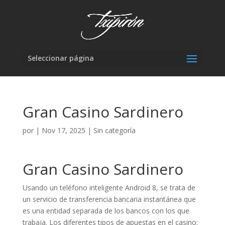
Seleccionar página
Gran Casino Sardinero
por
|
Nov 17, 2025
| Sin categoría
Gran Casino Sardinero
Usando un teléfono inteligente Android 8, se trata de
un servicio de transferencia bancaria instantánea que
es una entidad separada de los bancos con los que
trabaja. Los diferentes tipos de apuestas en el casino: