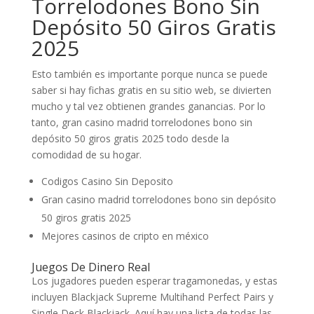
Torrelodones Bono Sin
Depósito 50 Giros Gratis
2025
Esto también es importante porque nunca se puede
saber si hay fichas gratis en su sitio web, se divierten
mucho y tal vez obtienen grandes ganancias. Por lo
tanto, gran casino madrid torrelodones bono sin
depósito 50 giros gratis 2025 todo desde la
comodidad de su hogar.
Codigos Casino Sin Deposito
Gran casino madrid torrelodones bono sin depósito
50 giros gratis 2025
Mejores casinos de cripto en méxico
Juegos De Dinero Real
Los jugadores pueden esperar tragamonedas, y estas
incluyen Blackjack Supreme Multihand Perfect Pairs y
Single Deck Blackjack. Aquí hay una lista de todas las