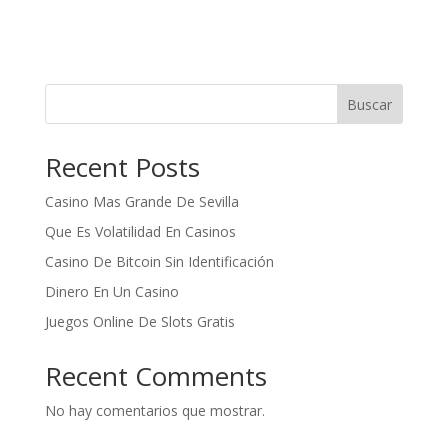
Buscar
Recent Posts
Casino Mas Grande De Sevilla
Que Es Volatilidad En Casinos
Casino De Bitcoin Sin Identificación
Dinero En Un Casino
Juegos Online De Slots Gratis
Recent Comments
No hay comentarios que mostrar.