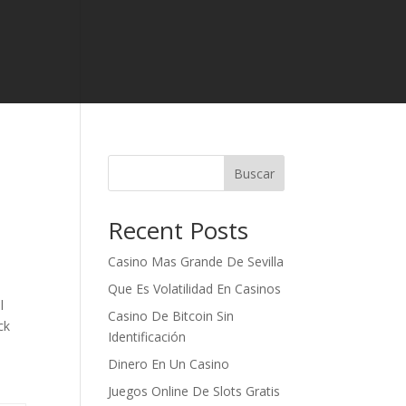
Buscar
Recent Posts
Casino Mas Grande De Sevilla
Que Es Volatilidad En Casinos
l
Casino De Bitcoin Sin
ck
Identificación
Dinero En Un Casino
Juegos Online De Slots Gratis