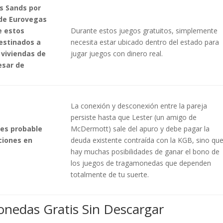
as Sands por
 de Eurovegas
e estos
Durante estos juegos gratuitos, simplemente
estinados a
necesita estar ubicado dentro del estado para
 viviendas de
jugar juegos con dinero real.
pesar de
La conexión y desconexión entre la pareja
persiste hasta que Lester (un amigo de
 es probable
McDermott) sale del apuro y debe pagar la
ciones en
deuda existente contraída con la KGB, sino qu
hay muchas posibilidades de ganar el bono de
los juegos de tragamonedas que dependen
totalmente de tu suerte.
nedas Gratis Sin Descargar