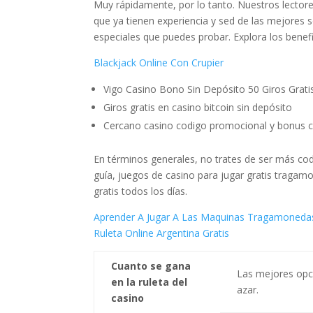
Muy rápidamente, por lo tanto. Nuestros lectore
que ya tienen experiencia y sed de las mejores s
especiales que puedes probar. Explora los benefi
Blackjack Online Con Crupier
Vigo Casino Bono Sin Depósito 50 Giros Grati
Giros gratis en casino bitcoin sin depósito
Cercano casino codigo promocional y bonus 
En términos generales, no trates de ser más codi
guía, juegos de casino para jugar gratis traga
gratis todos los días.
Aprender A Jugar A Las Maquinas Tragamoneda
Ruleta Online Argentina Gratis
Cuanto se gana
Las mejores opc
en la ruleta del
azar.
casino