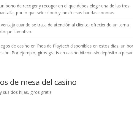
 un bono de recoger y recoger en el que debes elegir una de las tres
pantalla, por lo que seleccionó y lanzó esas bandas sonoras.
 ventaja cuando se trata de atención al cliente, ofreciendo un tema
nfoque llamativo.
uegos de casino en línea de Playtech disponibles en estos días, un b
ión. Por ejemplo, giros gratis en casino bitcoin sin depósito a pesar
os de mesa del casino
 sus dos hijas, giros gratis.