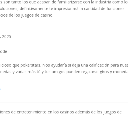
s son tanto los que acaban de familiarizarse con la industria como lo
oluciones, definitivamente te impresionará la cantidad de funciones
cios de los juegos de casino.
s 2025
code
cioso que pokerstars. Nos ayudaría si deja una calificación para nue
monedas y varias más tú y tus amigos pueden regalarse giros y moned
s
iones de entretenimiento en los casinos además de los juegos de