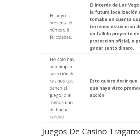
El interés de Las Veg
la futura localización
El juego
tomaba en cuenta qu
presenta el
terrenos estuvieron d
número 8,
un fallido proyecto de
felicidades.
protección oficial, a 
ganar tanto dinero.
No solo hay
una amplia
selección de
casinos que
Esto quiere decir que,
tienen el
que haya visto promo
juego, o al
acción.
menos uno
de buena
calidad.
Juegos De Casino Tragamo