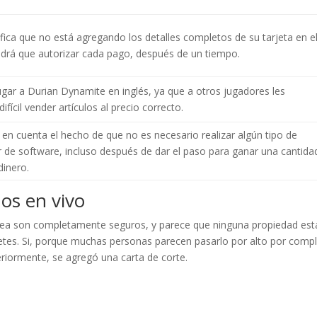
ifica que no está agregando los detalles completos de su tarjeta en e
endrá que autorizar cada pago, después de un tiempo.
gar a Durian Dynamite en inglés, ya que a otros jugadores les
difícil vender artículos al precio correcto.
en cuenta el hecho de que no es necesario realizar algún tipo de
 de software, incluso después de dar el paso para ganar una cantida
 dinero.
os en vivo
ínea son completamente seguros, y parece que ninguna propiedad est
etes. Si, porque muchas personas parecen pasarlo por alto por compl
teriormente, se agregó una carta de corte.