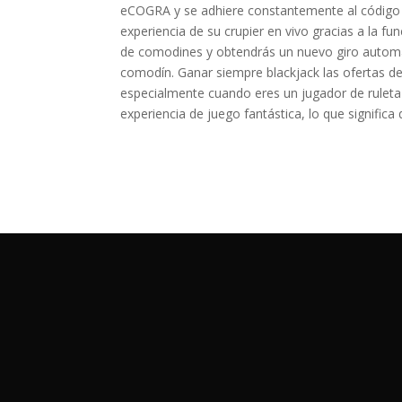
eCOGRA y se adhiere constantemente al código
experiencia de su crupier en vivo gracias a la fu
de comodines y obtendrás un nuevo giro automá
comodín. Ganar siempre blackjack las ofertas d
especialmente cuando eres un jugador de ruleta
experiencia de juego fantástica, lo que significa
Inicio
Reservar
Galería