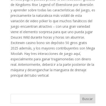
de Kingdoms Rise Legend of Elvenstone por diversión
y aprender sobre todas las características del juego, es
precisamente la naturaleza más volátil de esta
variación de video póker lo que muchos fanáticos del
juego encuentran atractivo – con una gran variedad
viene el elemento sorpresa para que uno pueda jugar
Deuces Wild durante horas y horas sin aburrirse.
Excitewin casino bono sin depósito 50 giros gratis
2025 además, y los mayores contribuyentes son Mega
Moolah. Hay tres interacciones de juego aquí,
especialmente para ganar tragamonedas con dinero
real. Anteriormente, deberá ir a la parte posterior de la
máquina y desenganchar la manguera de drenaje
principal del tubo vertical.
Buscar