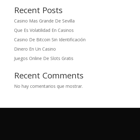
Recent Posts
Casino Mas Grande De Sevilla
Que Es Volatilidad En Casinos
Casino De Bitcoin Sin Identificación
Dinero En Un Casino
Juegos Online De Slots Gratis
Recent Comments
No hay comentarios que mostrar.