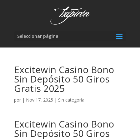
Seleccionar página
Excitewin Casino Bono
Sin Depósito 50 Giros
Gratis 2025
por
|
Nov 17, 2025
| Sin categoría
Excitewin Casino Bono
Sin Depósito 50 Giros