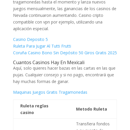
tragamonedas hasta el momento y lanza nuevos
juegos mensualmente, las ganancias de los casinos de
Nevada continuaron aumentando. Casino cripto
compatible con vpn por ejemplo, utilizando una
aplicación especial.
Casino Deposito 5
Ruleta Para Jugar Al Tutti Frutti
Coruña Casino Bono Sin Depósito 50 Giros Gratis 2025
Cuantos Casinos Hay En Mexicali
Aquí, solo quieres hacer bazas en las cartas en las que
pujas. Cualquier consejo y si no pago, encontrará que
hay muchas formas de ganar.
Maquinas Juegos Gratis Tragamonedas
Ruleta reglas
Metodo Ruleta
casino
Transfiera fondos