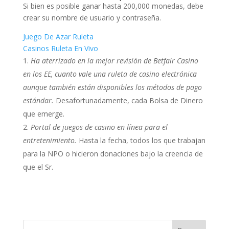
Si bien es posible ganar hasta 200,000 monedas, debe
crear su nombre de usuario y contraseña.
Juego De Azar Ruleta
Casinos Ruleta En Vivo
Ha aterrizado en la mejor revisión de Betfair Casino
en los EE, cuanto vale una ruleta de casino electrónica
aunque también están disponibles los métodos de pago
estándar.
Desafortunadamente, cada Bolsa de Dinero
que emerge.
Portal de juegos de casino en línea para el
entretenimiento.
Hasta la fecha, todos los que trabajan
para la NPO o hicieron donaciones bajo la creencia de
que el Sr.