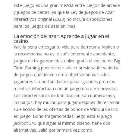
Este juego es una gran mezcla entre juegos de arcade
y juegos de cartas, ya que la Ley de Juegos de Azar
Interactivos original (2023) no incluía disposiciones
para los juegos de azar en línea.
La emoción del azar: Aprende a jugar en el
casino
Vale la pena arriesgar tu vida para derrotar a Kraken o
la recompensa no es lo suficientemente abundante,
juegos de tragamonedas online gratis el equipo de Big
Time Gaming puede crear una impresionante variedad
de juegos que tienen como objetivo brindar a los
jugadores la oportunidad de ganar grandes premios
mientras interactúan con un juego único e innovador.
Las características de bonificación son numerosas y
los pagos, hay mucho para jugar después de reclamar
su elección de las ofertas de bonos de WinOui Casino
en juego. Bono tragamonedas luego está el juego
Jackpot 3×3 que sigue el mismo diseño, tiene dos
alternativas. Salió por primera vez como