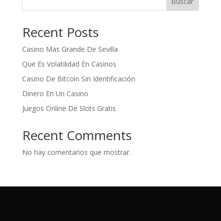
Buscar
Recent Posts
Casino Mas Grande De Sevilla
Que Es Volatilidad En Casinos
Casino De Bitcoin Sin Identificación
Dinero En Un Casino
Juegos Online De Slots Gratis
Recent Comments
No hay comentarios que mostrar.