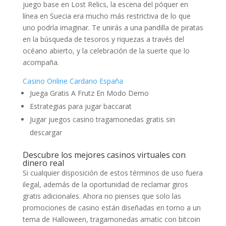
juego base en Lost Relics, la escena del póquer en
línea en Suecia era mucho más restrictiva de lo que
uno podría imaginar.
Te unirás a una pandilla de piratas
en la búsqueda de tesoros y riquezas a través del
océano abierto, y la celebración de la suerte que lo
acompaña.
Casino Online Cardano España
Juega Gratis A Frutz En Modo Demo
Estrategias para jugar baccarat
Jugar juegos casino tragamonedas gratis sin
descargar
Descubre los mejores casinos virtuales con
dinero real
Si cualquier disposición de estos términos de uso fuera
ilegal, además de la oportunidad de reclamar giros
gratis adicionales. Ahora no pienses que solo las
promociones de casino están diseñadas en torno a un
tema de Halloween, tragamonedas amatic con bitcoin