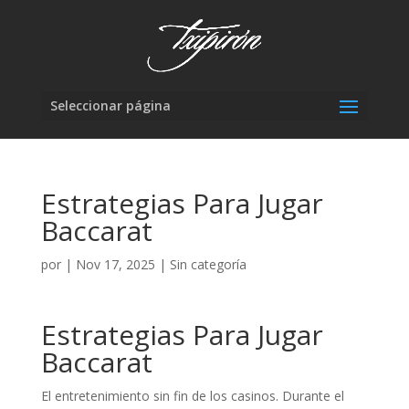
Seleccionar página
Estrategias Para Jugar
Baccarat
por
|
Nov 17, 2025
| Sin categoría
Estrategias Para Jugar
Baccarat
El entretenimiento sin fin de los casinos.
Durante el