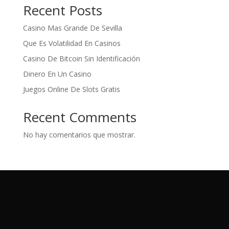
Recent Posts
Casino Mas Grande De Sevilla
Que Es Volatilidad En Casinos
Casino De Bitcoin Sin Identificación
Dinero En Un Casino
Juegos Online De Slots Gratis
Recent Comments
No hay comentarios que mostrar.