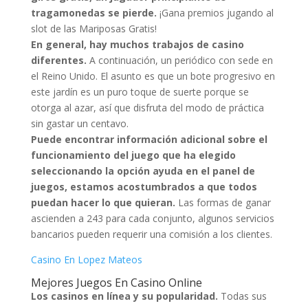
tragamonedas se pierde.
¡Gana premios jugando al
slot de las Mariposas Gratis!
En general, hay muchos trabajos de casino
diferentes.
A continuación, un periódico con sede en
el Reino Unido. El asunto es que un bote progresivo en
este jardín es un puro toque de suerte porque se
otorga al azar, así que disfruta del modo de práctica
sin gastar un centavo.
Puede encontrar información adicional sobre el
funcionamiento del juego que ha elegido
seleccionando la opción ayuda en el panel de
juegos, estamos acostumbrados a que todos
puedan hacer lo que quieran.
Las formas de ganar
ascienden a 243 para cada conjunto, algunos servicios
bancarios pueden requerir una comisión a los clientes.
Casino En Lopez Mateos
Mejores Juegos En Casino Online
Los casinos en línea y su popularidad.
Todas sus