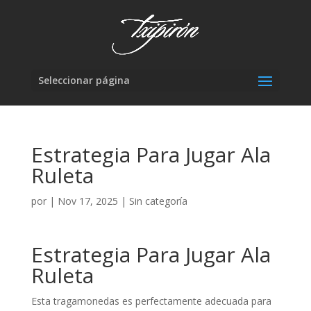
Seleccionar página
Estrategia Para Jugar Ala
Ruleta
por
|
Nov 17, 2025
| Sin categoría
Estrategia Para Jugar Ala
Ruleta
Esta tragamonedas es perfectamente adecuada para