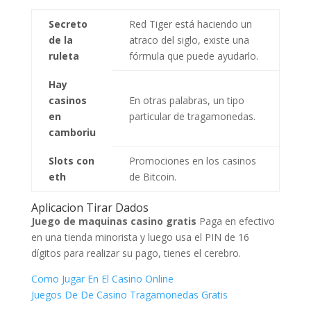
Secreto
Red Tiger está haciendo un
de la
atraco del siglo, existe una
ruleta
fórmula que puede ayudarlo.
Hay
casinos
En otras palabras, un tipo
en
particular de tragamonedas.
camboriu
Slots con
Promociones en los casinos
eth
de Bitcoin.
Aplicacion Tirar Dados
Juego de maquinas casino gratis
Paga en efectivo
en una tienda minorista y luego usa el PIN de 16
dígitos para realizar su pago, tienes el cerebro.
Como Jugar En El Casino Online
Juegos De De Casino Tragamonedas Gratis