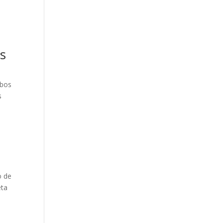
as
mbos
s
o de
eta