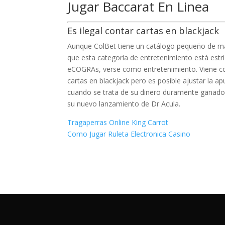
Jugar Baccarat En Linea
Es ilegal contar cartas en blackjack
Aunque ColBet tiene un catálogo pequeño de má
que esta categoría de entretenimiento está est
eCOGRAs, verse como entretenimiento. Viene con
cartas en blackjack pero es posible ajustar la ap
cuando se trata de su dinero duramente ganado 
su nuevo lanzamiento de Dr Acula.
Tragaperras Online King Carrot
Como Jugar Ruleta Electronica Casino