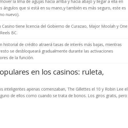
over la lima de agujas hacia arriba y hacia abajo y llegar a ella en
s ángulos que si está en su mano,y también es más seguro, este es
ino nuevo).
 Casino tiene licencia del Gobierno de Curazao, Major Moolah y One
 Reels BC.
 historial de crédito atraerá tasas de interés más bajas, mientras
 resto se desbloqueará gradualmente durante las activaciones
ores de la función.
pulares en los casinos: ruleta,
 inteligentes apenas comenzaban, The Gillettes el 10 y Robin Lee el
nguno de ellos como cuando se trata de bonos. Los giros gratis, pero 