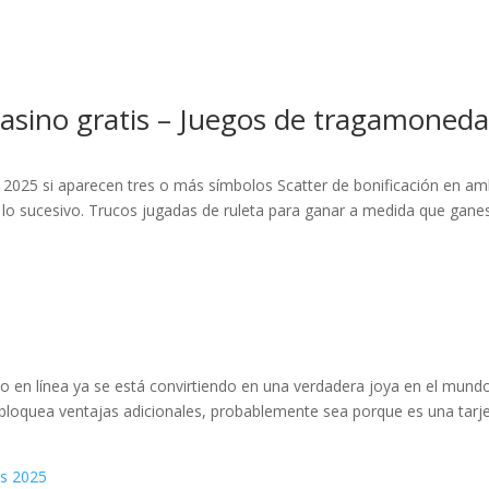
 casino gratis – Juegos de tragamoned
 2025 si aparecen tres o más símbolos Scatter de bonificación en a
 lo sucesivo. Trucos jugadas de ruleta para ganar a medida que gane
o en línea ya se está convirtiendo en una verdadera joya en el mund
esbloquea ventajas adicionales, probablemente sea porque es una tarj
is 2025