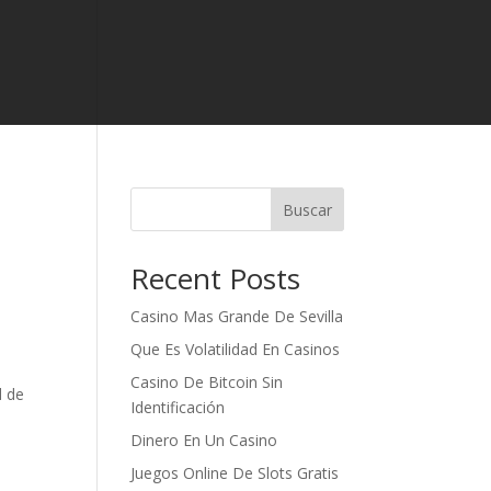
Buscar
Recent Posts
Casino Mas Grande De Sevilla
Que Es Volatilidad En Casinos
Casino De Bitcoin Sin
d de
Identificación
Dinero En Un Casino
Juegos Online De Slots Gratis