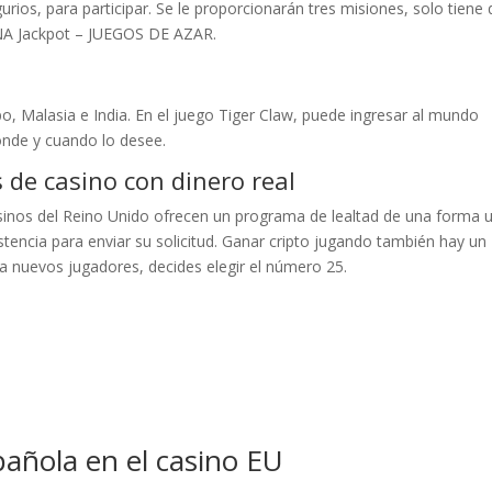
rios, para participar. Se le proporcionarán tres misiones, solo tiene
A Jackpot – JUEGOS DE AZAR.
po, Malasia e India. En el juego Tiger Claw, puede ingresar al mundo
 donde y cuando lo desee.
 de casino con dinero real
inos del Reino Unido ofrecen un programa de lealtad de una forma 
stencia para enviar su solicitud. Ganar cripto jugando también hay un
ra nuevos jugadores, decides elegir el número 25.
spañola en el casino EU