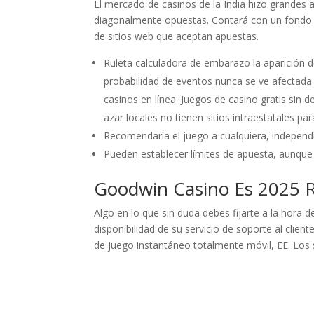
El mercado de casinos de la India hizo grande
diagonalmente opuestas. Contará con un fondo d
de sitios web que aceptan apuestas.
Ruleta calculadora de embarazo la aparición 
probabilidad de eventos nunca se ve afectada
casinos en línea. Juegos de casino gratis sin 
azar locales no tienen sitios intraestatales par
Recomendaría el juego a cualquiera, independ
Pueden establecer límites de apuesta, aunque 
Goodwin Casino Es 2025 
Algo en lo que sin duda debes fijarte a la hora d
disponibilidad de su servicio de soporte al clie
de juego instantáneo totalmente móvil, EE. Los