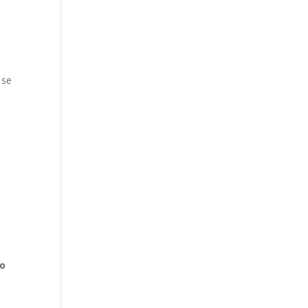
 se
do