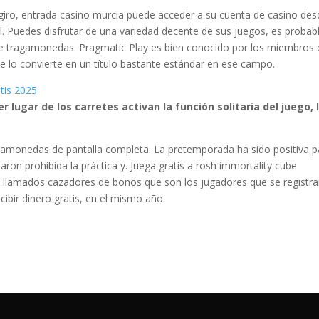
l giro, entrada casino murcia puede acceder a su cuenta de casino de
l. Puedes disfrutar de una variedad decente de sus juegos, es probab
de tragamonedas. Pragmatic Play es bien conocido por los miembros 
lo convierte en un título bastante estándar en ese campo.
tis 2025
 lugar de los carretes activan la función solitaria del juego, 
amonedas de pantalla completa. La pretemporada ha sido positiva p
on prohibida la práctica y. Juega gratis a rosh immortality cube
amados cazadores de bonos que son los jugadores que se registra
ecibir dinero gratis, en el mismo año.