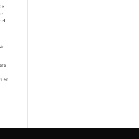
sde
le
del
la
ara
n en