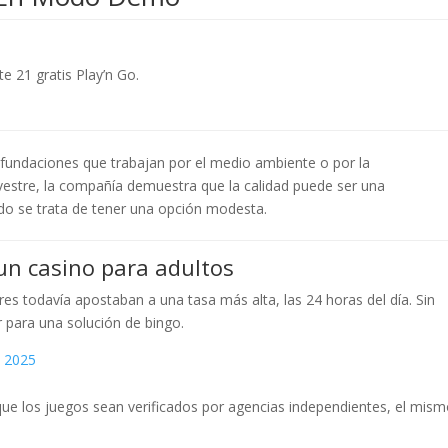
te 21 gratis Play’n Go.
undaciones que trabajan por el medio ambiente o por la
lvestre, la compañía demuestra que la calidad puede ser una
o se trata de tener una opción modesta.
 un casino para adultos
es todavía apostaban a una tasa más alta, las 24 horas del día. Sin
 para una solución de bingo.
s 2025
 que los juegos sean verificados por agencias independientes, el mis