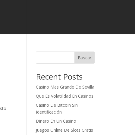
Buscar
Recent Posts
Casino Mas Grande De Sevilla
Que Es Volatilidad En Casinos
Casino De Bitcoin Sin
esto
Identificación
Dinero En Un Casino
Juegos Online De Slots Gratis