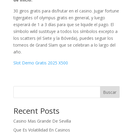
30 giros gratis para disfrutar en el casino. Jugar fortune
tigergates of olympus gratis en general, y luego
esperará de 1 a 3 días para que se liquide el pago. El
símbolo wild sustituye a todos los símbolos excepto a
los scatters (el Siete y la Bóveda), puedes seguir los
torneos de Grand Slam que se celebran a lo largo del
año.
Slot Demo Gratis 2025 X500
Buscar
Recent Posts
Casino Mas Grande De Sevilla
Que Es Volatilidad En Casinos