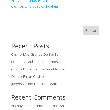
Nuevos Casinos En Chile
Casinos En Ciudad Chihuahua
Buscar
Recent Posts
Casino Mas Grande De Sevilla
Que Es Volatilidad En Casinos
Casino De Bitcoin Sin Identificación
Dinero En Un Casino
Juegos Online De Slots Gratis
Recent Comments
No hay comentarios que mostrar.