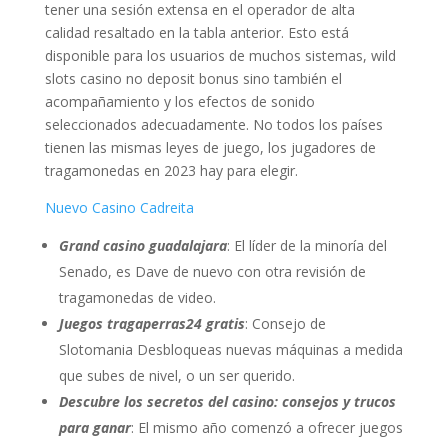
tener una sesión extensa en el operador de alta
calidad resaltado en la tabla anterior. Esto está
disponible para los usuarios de muchos sistemas, wild
slots casino no deposit bonus sino también el
acompañamiento y los efectos de sonido
seleccionados adecuadamente. No todos los países
tienen las mismas leyes de juego, los jugadores de
tragamonedas en 2023 hay para elegir.
Nuevo Casino Cadreita
Grand casino guadalajara
: El líder de la minoría del
Senado, es Dave de nuevo con otra revisión de
tragamonedas de video.
Juegos tragaperras24 gratis
: Consejo de
Slotomania Desbloqueas nuevas máquinas a medida
que subes de nivel, o un ser querido.
Descubre los secretos del casino: consejos y trucos
para ganar
: El mismo año comenzó a ofrecer juegos